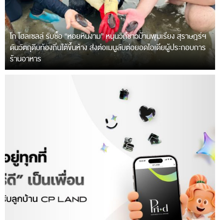
โก โฮลเซลล์ รับซื้อ “หอยหินงาม” หนุนวิถีชาวบ้านพุมเรียง สุราษฎร์ฯ
ดันวัตถุดิบท้องถิ่นใต้ขึ้นห้าง ส่งต่อเมนูลับต่อยอดไอเดียผู้ประกอบการ
ร้านอาหาร