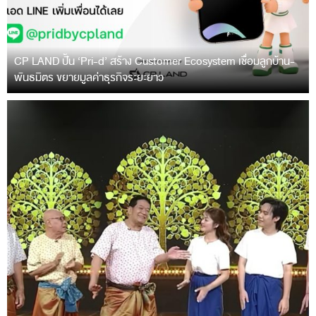
CP LAND ปั้น ‘Pri-d’ สร้าง Customer Ecosystem เชื่อมลูกบ้าน-
พันธมิตร ขยายมูลค่าธุรกิจระยะยาว