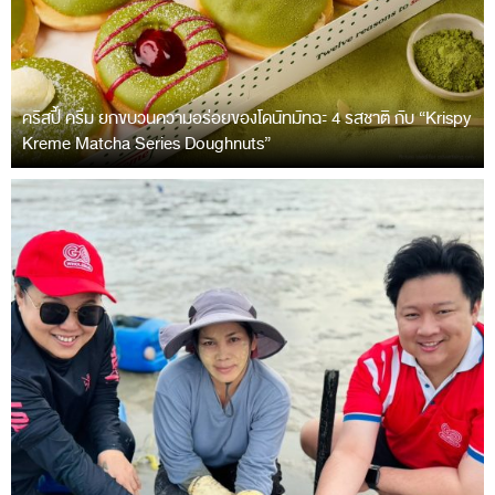
คริสปี้ ครีม ยกขบวนความอร่อยของโดนัทมัทฉะ 4 รสชาติ กับ “Krispy
Kreme Matcha Series Doughnuts”