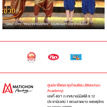
“ฉ่อย” ปะทะ “หกฉากครับจารย์” รวมพลังฮา ปลุกไทยไม่โกง!
ศูนย์อาชีพและธุรกิจมติชน (Matichon
Academy)
เลขที่ 40/1 ถ.เทศบาลนิมิตใต้ ซ.12
ประชานิเวศน์ 1 แขวงลาดยาว เขตจตุจักร