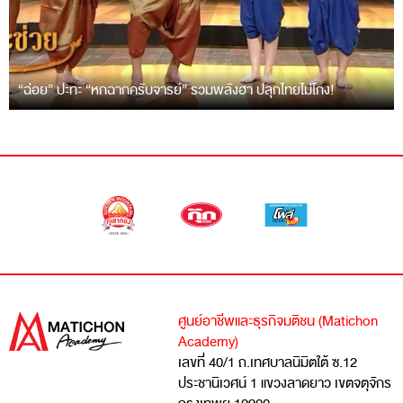
“ฉ่อย” ปะทะ “หกฉากครับจารย์” รวมพลังฮา ปลุกไทยไม่โกง!
ศูนย์อาชีพและธุรกิจมติชน (Matichon
Academy)
เลขที่ 40/1 ถ.เทศบาลนิมิตใต้ ซ.12
ประชานิเวศน์ 1 แขวงลาดยาว เขตจตุจักร