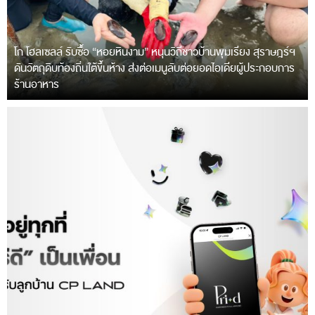
โก โฮลเซลล์ รับซื้อ “หอยหินงาม” หนุนวิถีชาวบ้านพุมเรียง สุราษฎร์ฯ
ดันวัตถุดิบท้องถิ่นใต้ขึ้นห้าง ส่งต่อเมนูลับต่อยอดไอเดียผู้ประกอบการ
ร้านอาหาร