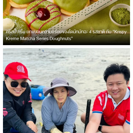
คริสปี้ ครีม ยกขบวนความอร่อยของโดนัทมัทฉะ 4 รสชาติ กับ “Krispy
Kreme Matcha Series Doughnuts”