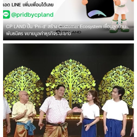
CP LAND ปั้น ‘Pri-d’ สร้าง Customer Ecosystem เชื่อมลูกบ้าน-
พันธมิตร ขยายมูลค่าธุรกิจระยะยาว