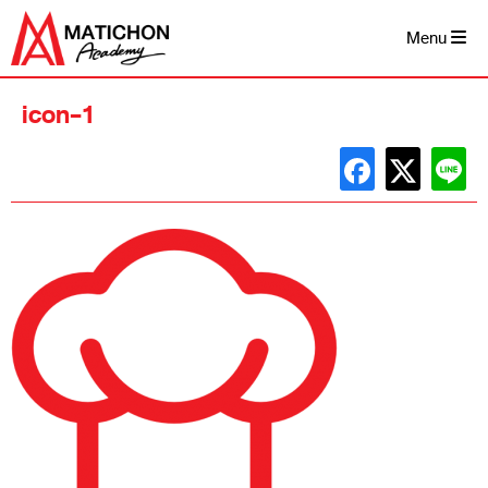
Skip
to
Menu
content
icon-1