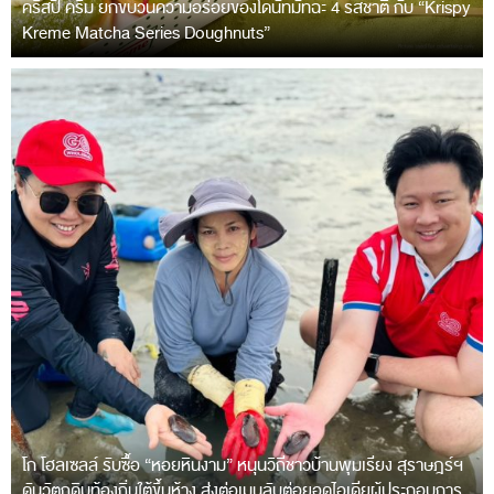
คริสปี้ ครีม ยกขบวนความอร่อยของโดนัทมัทฉะ 4 รสชาติ กับ “Krispy
Kreme Matcha Series Doughnuts”
โก โฮลเซลล์ รับซื้อ “หอยหินงาม” หนุนวิถีชาวบ้านพุมเรียง สุราษฎร์ฯ
ดันวัตถุดิบท้องถิ่นใต้ขึ้นห้าง ส่งต่อเมนูลับต่อยอดไอเดียผู้ประกอบการ