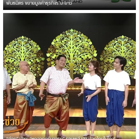
พันธมิตร ขยายมูลค่าธุรกิจระยะยาว