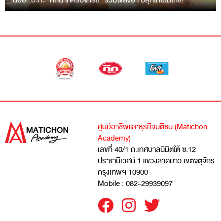
“ฉ่อย” ปะทะ “หกฉากครับจารย์” รวมพลังฮา ปลุกไทยไม่โกง!
ศูนย์อาชีพและธุรกิจมติชน (Matichon
Academy)
เลขที่ 40/1 ถ.เทศบาลนิมิตใต้ ซ.12
ประชานิเวศน์ 1 แขวงลาดยาว เขตจตุจักร
กรุงเทพฯ 10900
Mobile : 082-29939097