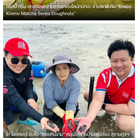
คริสปี้ ครีม ยกขบวนความอร่อยของโดนัทมัทฉะ 4 รสชาติ กับ “Krispy
Kreme Matcha Series Doughnuts”
โก โฮลเซลล์ รับซื้อ “หอยหินงาม” หนุนวิถีชาวบ้านพุมเรียง สุราษฎร์ฯ