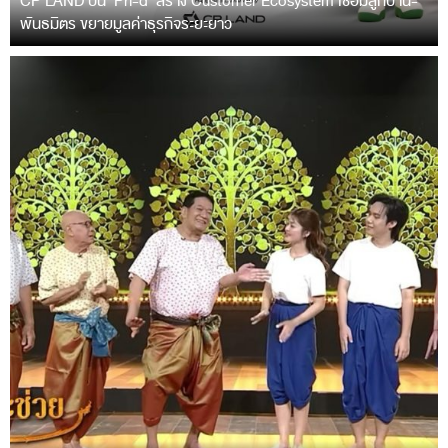
CP LAND ปั้น ‘Pri-d’ สร้าง Customer Ecosystem เชื่อมลูกบ้าน-
พันธมิตร ขยายมูลค่าธุรกิจระยะยาว