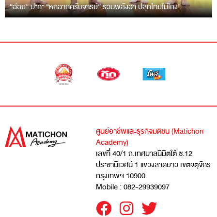
“ฉ่อย” ปะทะ “หกฉากครับจารย์” รวมพลังฮา ปลุกไทยไม่โกง!
ศูนย์อาชีพและธุรกิจมติชน (Matichon
Academy)
เลขที่ 40/1 ถ.เทศบาลนิมิตใต้ ซ.12
ประชานิเวศน์ 1 แขวงลาดยาว เขตจตุจักร
กรุงเทพฯ 10900
Mobile : 082-29939097