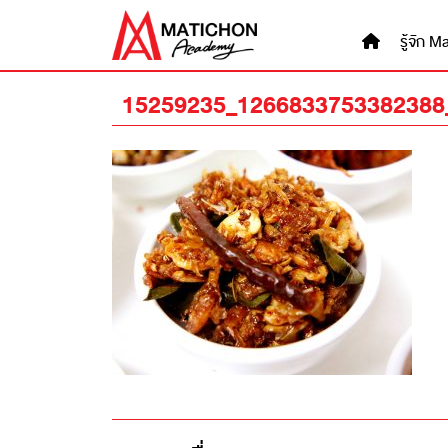
Skip
to
รู้จัก
content
15259235_1266833753382388