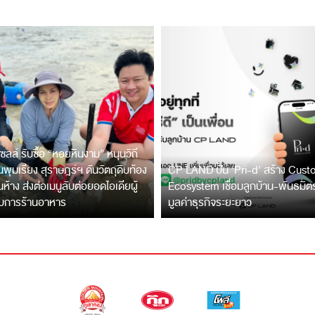
ซลล์ รับซื้อ “หอยหินงาม” หนุนวิถี
พุมเรียง สุราษฎร์ฯ ดันวัตถุดิบท้อง
CP LAND ปั้น ‘Pri-d’ สร้าง Cus
ึ้นห้าง ส่งต่อเมนูลับต่อยอดไอเดียผู้
Ecosystem เชื่อมลูกบ้าน-พันธมิ
บการร้านอาหาร
มูลค่าธุรกิจระยะยาว