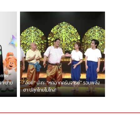
tomer
ตร ขยาย
“ฉ่อย” ปะทะ “หกฉากครับจารย์” รวมพลัง
ฮา ปลุกไทยไม่โกง!