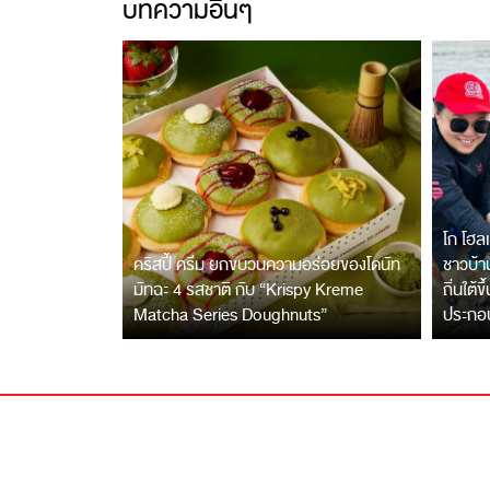
บทความอื่นๆ
โก โฮลเ
คริสปี้ ครีม ยกขบวนความอร่อยของโดนัท
ชาวบ้าน
มัทฉะ 4 รสชาติ กับ “Krispy Kreme
ถิ่นใต้ข
Matcha Series Doughnuts”
ประกอ