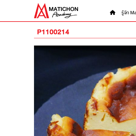
Skip
to
รู้จัก
content
P1100214