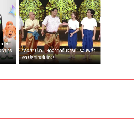
tomer
ตร ขยาย
“ฉ่อย” ปะทะ “หกฉากครับจารย์” รวมพลัง
ฮา ปลุกไทยไม่โกง!