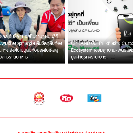
ซลล์ รับซื้อ “หอยหินงาม” หนุนวิถี
พุมเรียง สุราษฎร์ฯ ดันวัตถุดิบท้อง
CP LAND ปั้น ‘Pri-d’ สร้าง Cus
ึ้นห้าง ส่งต่อเมนูลับต่อยอดไอเดียผู้
Ecosystem เชื่อมลูกบ้าน-พันธมิ
บการร้านอาหาร
มูลค่าธุรกิจระยะยาว