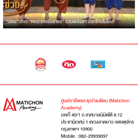
“ฉ่อย” ปะทะ “หกฉากครับจารย์” รวมพลังฮา ปลุกไทยไม่โกง!
ศูนย์อาชีพและธุรกิจมติชน (Matichon
Academy)
เลขที่ 40/1 ถ.เทศบาลนิมิตใต้ ซ.12
ประชานิเวศน์ 1 แขวงลาดยาว เขตจตุจักร
กรุงเทพฯ 10900
Mobile : 082-29939097