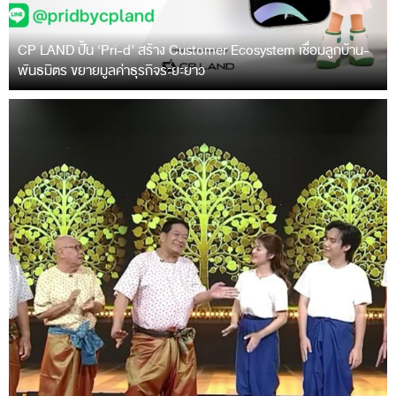
CP LAND ปั้น ‘Pri-d’ สร้าง Customer Ecosystem เชื่อมลูกบ้าน-
พันธมิตร ขยายมูลค่าธุรกิจระยะยาว