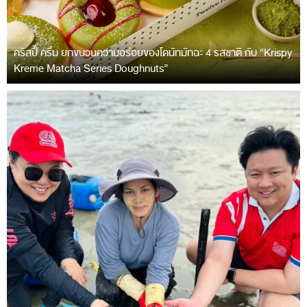
คริสปี้ ครีม ยกขบวนความอร่อยของโดนัทมัทฉะ 4 รสชาติ กับ “Krispy
Kreme Matcha Series Doughnuts”