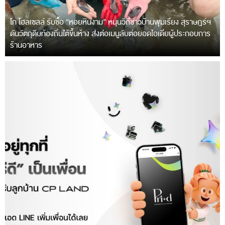
โก โฮลเซลล์ รับซื้อ “หอยหินงาม” หนุนวิถีชาวบ้านพุมเรียง สุราษฎร์ฯ
ดันวัตถุดิบท้องถิ่นใต้ขึ้นห้าง ส่งต่อเมนูลับต่อยอดไอเดียผู้ประกอบการ
ร้านอาหาร