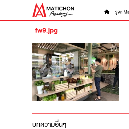
Skip
to
รู้จัก
content
fw9.jpg
บทความอื่นๆ