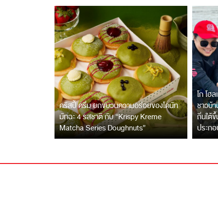
โก โฮลเ
คริสปี้ ครีม ยกขบวนความอร่อยของโดนัท
ชาวบ้าน
มัทฉะ 4 รสชาติ กับ “Krispy Kreme
ถิ่นใต้ข
Matcha Series Doughnuts”
ประกอ