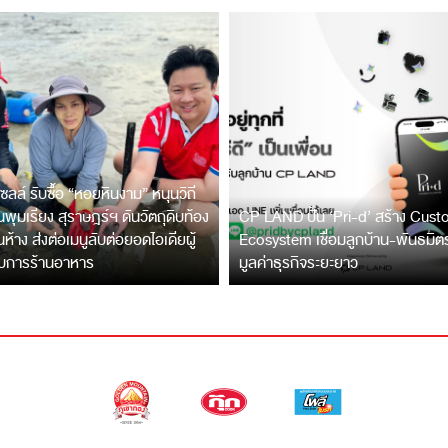
ซลล์ รับซื้อ “หอยหินงาม” หนุนวิถี
พุมเรียง สุราษฎร์ฯ ดันวัตถุดิบท้อง
CP LAND ปั้น ‘Pri-d’ สร้าง Cus
ึ้นห้าง ส่งต่อเมนูลับต่อยอดไอเดียผู้
Ecosystem เชื่อมลูกบ้าน-พันธมิ
บการร้านอาหาร
มูลค่าธุรกิจระยะยาว