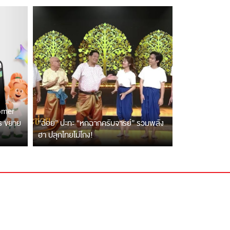
tomer
ตร ขยาย
“ฉ่อย” ปะทะ “หกฉากครับจารย์” รวมพลัง
ฮา ปลุกไทยไม่โกง!