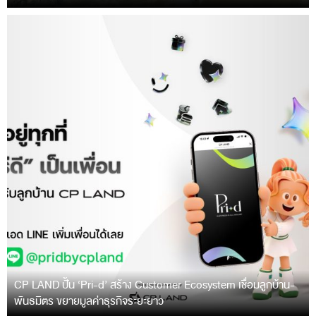
CP LAND ปั้น ‘Pri-d’ สร้าง Customer Ecosystem เชื่อมลูกบ้าน-
พันธมิตร ขยายมูลค่าธุรกิจระยะยาว