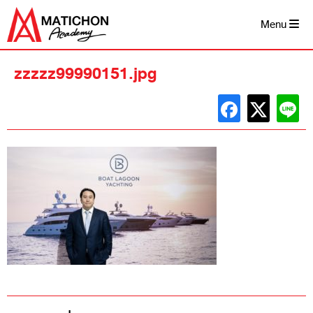
Skip
to
Menu
content
zzzzz99990151.jpg