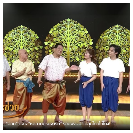
“ฉ่อย” ปะทะ “หกฉากครับจารย์” รวมพลังฮา ปลุกไทยไม่โกง!