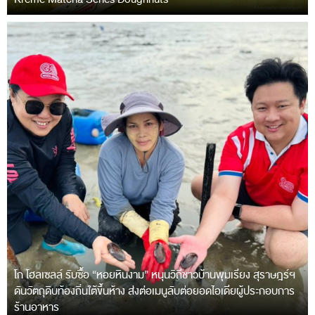
โก โฮลเซลล์ รับซื้อ “หอยหินงาม” หนุนวิถีชาวบ้านพุมเรียง สุราษฎร์ฯ
ดันวัตถุดิบท้องถิ่นใต้ขึ้นห้าง ส่งต่อเมนูลับต่อยอดไอเดียผู้ประกอบการ
ร้านอาหาร