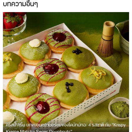
บทความอื่นๆ
คริสปี้ ครีม ยกขบวนความอร่อยของโดนัทมัทฉะ 4 รสชาติ กับ “Krispy
Kreme Matcha Series Doughnuts”