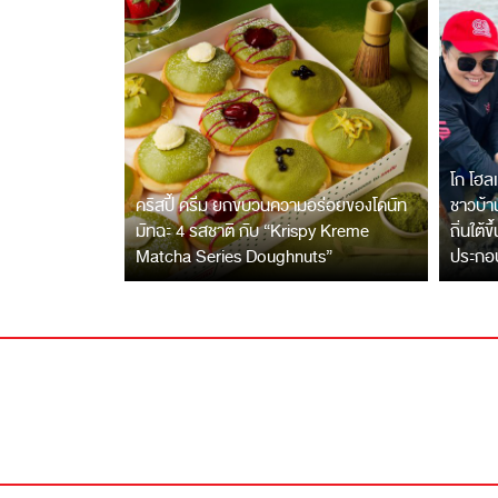
โก โฮลเ
คริสปี้ ครีม ยกขบวนความอร่อยของโดนัท
ชาวบ้าน
มัทฉะ 4 รสชาติ กับ “Krispy Kreme
ถิ่นใต้ข
Matcha Series Doughnuts”
ประกอ