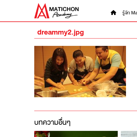
Skip
to
รู้จัก
content
dreammy2.jpg
บทความอื่นๆ