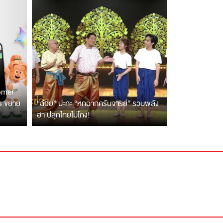
tomer
ตร ขยาย
“ฉ่อย” ปะทะ “หกฉากครับจารย์” รวมพลัง
ฮา ปลุกไทยไม่โกง!