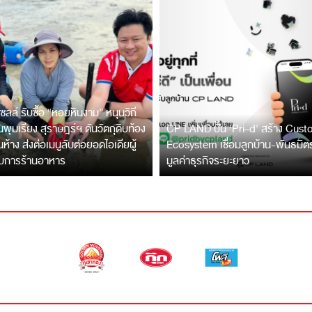
ซลล์ รับซื้อ “หอยหินงาม” หนุนวิถี
พุมเรียง สุราษฎร์ฯ ดันวัตถุดิบท้อง
CP LAND ปั้น ‘Pri-d’ สร้าง Cus
ึ้นห้าง ส่งต่อเมนูลับต่อยอดไอเดียผู้
Ecosystem เชื่อมลูกบ้าน-พันธมิ
บการร้านอาหาร
มูลค่าธุรกิจระยะยาว