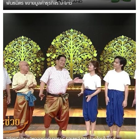
พันธมิตร ขยายมูลค่าธุรกิจระยะยาว