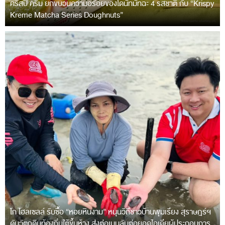
คริสปี้ ครีม ยกขบวนความอร่อยของโดนัทมัทฉะ 4 รสชาติ กับ “Krispy
Kreme Matcha Series Doughnuts”
โก โฮลเซลล์ รับซื้อ “หอยหินงาม” หนุนวิถีชาวบ้านพุมเรียง สุราษฎร์ฯ
ดันวัตถุดิบท้องถิ่นใต้ขึ้นห้าง ส่งต่อเมนูลับต่อยอดไอเดียผู้ประกอบการ