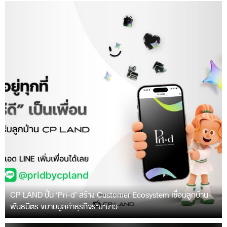
CP LAND ปั้น ‘Pri-d’ สร้าง Customer Ecosystem เชื่อมลูกบ้าน-
พันธมิตร ขยายมูลค่าธุรกิจระยะยาว