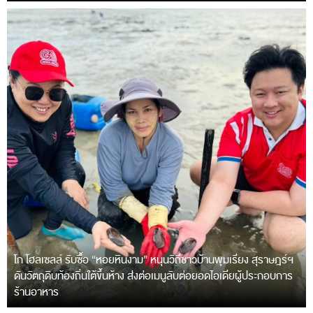
โก โฮลเซลล์ รับซื้อ “หอยหินงาม” หนุนวิถีชาวบ้านพุมเรียง สุราษฎร์ฯ
ดันวัตถุดิบท้องถิ่นใต้ขึ้นห้าง ส่งต่อเมนูลับต่อยอดไอเดียผู้ประกอบการ
ร้านอาหาร