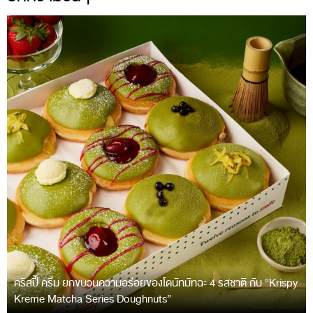
คริสปี้ ครีม ยกขบวนความอร่อยของโดนัทมัทฉะ 4 รสชาติ กับ “Krispy
Kreme Matcha Series Doughnuts”