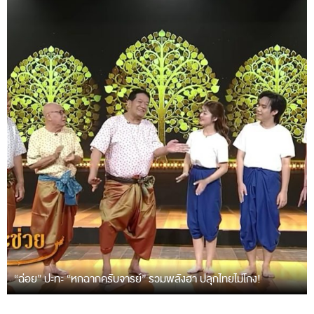
“ฉ่อย” ปะทะ “หกฉากครับจารย์” รวมพลังฮา ปลุกไทยไม่โกง!