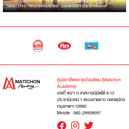
“ฉ่อย” ปะทะ “หกฉากครับจารย์” รวมพลังฮา ปลุกไทยไม่โกง!
ศูนย์อาชีพและธุรกิจมติชน (Matichon
Academy)
เลขที่ 40/1 ถ.เทศบาลนิมิตใต้ ซ.12
ประชานิเวศน์ 1 แขวงลาดยาว เขตจตุจักร
กรุงเทพฯ 10900
Mobile : 082-29939097