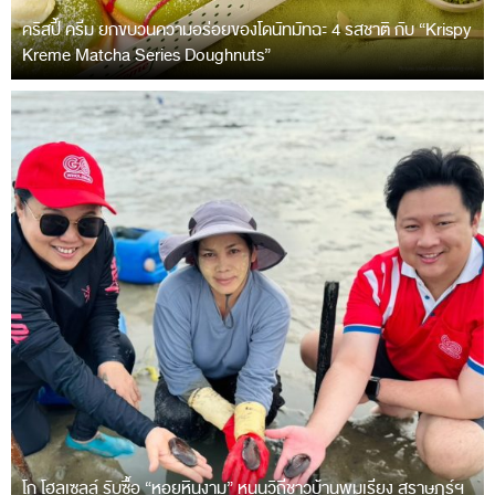
คริสปี้ ครีม ยกขบวนความอร่อยของโดนัทมัทฉะ 4 รสชาติ กับ “Krispy
Kreme Matcha Series Doughnuts”
โก โฮลเซลล์ รับซื้อ “หอยหินงาม” หนุนวิถีชาวบ้านพุมเรียง สุราษฎร์ฯ