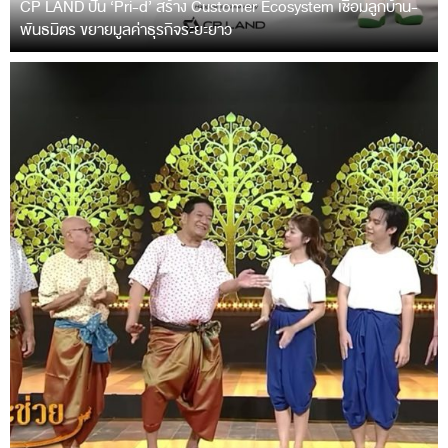
CP LAND ปั้น ‘Pri-d’ สร้าง Customer Ecosystem เชื่อมลูกบ้าน-
พันธมิตร ขยายมูลค่าธุรกิจระยะยาว