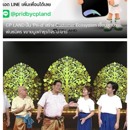
CP LAND ปั้น ‘Pri-d’ สร้าง Customer Ecosystem เชื่อมลูกบ้าน-
พันธมิตร ขยายมูลค่าธุรกิจระยะยาว