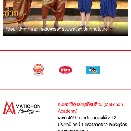
“ฉ่อย” ปะทะ “หกฉากครับจารย์” รวมพลังฮา ปลุกไทยไม่โกง!
ศูนย์อาชีพและธุรกิจมติชน (Matichon
Academy)
เลขที่ 40/1 ถ.เทศบาลนิมิตใต้ ซ.12
ประชานิเวศน์ 1 แขวงลาดยาว เขตจตุจักร