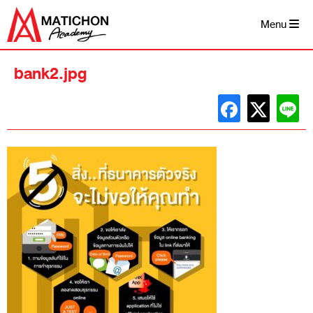
Skip
to
Menu
content
bank2.jpg