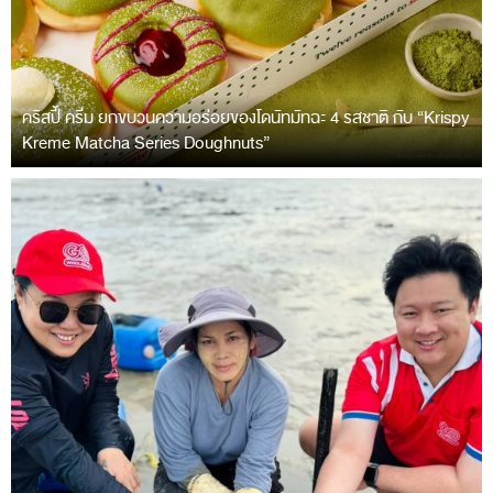
คริสปี้ ครีม ยกขบวนความอร่อยของโดนัทมัทฉะ 4 รสชาติ กับ “Krispy
Kreme Matcha Series Doughnuts”