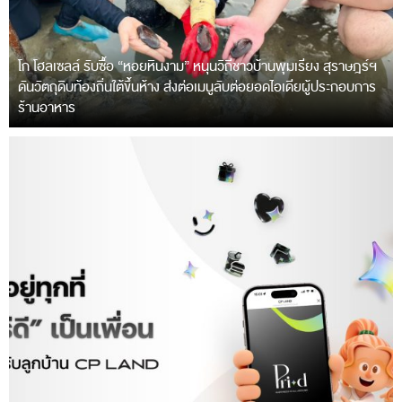
โก โฮลเซลล์ รับซื้อ “หอยหินงาม” หนุนวิถีชาวบ้านพุมเรียง สุราษฎร์ฯ
ดันวัตถุดิบท้องถิ่นใต้ขึ้นห้าง ส่งต่อเมนูลับต่อยอดไอเดียผู้ประกอบการ
ร้านอาหาร