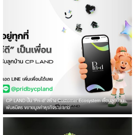
CP LAND ปั้น ‘Pri-d’ สร้าง Customer Ecosystem เชื่อมลูกบ้าน-
พันธมิตร ขยายมูลค่าธุรกิจระยะยาว