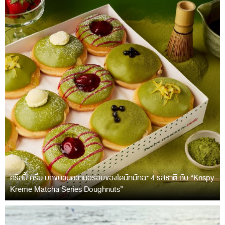
คริสปี้ ครีม ยกขบวนความอร่อยของโดนัทมัทฉะ 4 รสชาติ กับ “Krispy
Kreme Matcha Series Doughnuts”