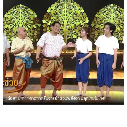
“ฉ่อย” ปะทะ “หกฉากครับจารย์” รวมพลังฮา ปลุกไทยไม่โกง!