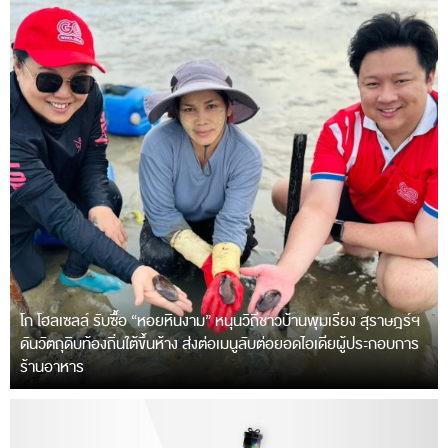
โก โฮลเซลล์ รับซื้อ “หอยหินงาม” หนุนวิถีชาวบ้านพุมเรียง สุราษฎร์ฯ
ดันวัตถุดิบท้องถิ่นใต้ขึ้นห้าง ส่งต่อเมนูลับต่อยอดไอเดียผู้ประกอบการ
ร้านอาหาร