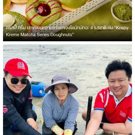
คริสปี้ ครีม ยกขบวนความอร่อยของโดนัทมัทฉะ 4 รสชาติ กับ “Krispy
Kreme Matcha Series Doughnuts”