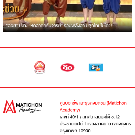
“ฉ่อย” ปะทะ “หกฉากครับจารย์” รวมพลังฮา ปลุกไทยไม่โกง!
ศูนย์อาชีพและธุรกิจมติชน (Matichon
Academy)
เลขที่ 40/1 ถ.เทศบาลนิมิตใต้ ซ.12
ประชานิเวศน์ 1 แขวงลาดยาว เขตจตุจักร
กรุงเทพฯ 10900