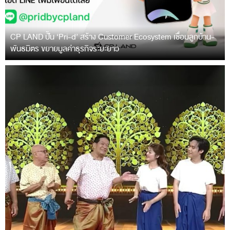
CP LAND ปั้น ‘Pri-d’ สร้าง Customer Ecosystem เชื่อมลูกบ้าน-
พันธมิตร ขยายมูลค่าธุรกิจระยะยาว