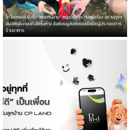
โก โฮลเซลล์ รับซื้อ “หอยหินงาม” หนุนวิถีชาวบ้านพุมเรียง สุราษฎร์ฯ
ดันวัตถุดิบท้องถิ่นใต้ขึ้นห้าง ส่งต่อเมนูลับต่อยอดไอเดียผู้ประกอบการ
ร้านอาหาร