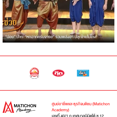
“ฉ่อย” ปะทะ “หกฉากครับจารย์” รวมพลังฮา ปลุกไทยไม่โกง!
ศูนย์อาชีพและธุรกิจมติชน (Matichon
Academy)
เลขที่ 40/1 ถ.เทศบาลนิมิตใต้ ซ.12