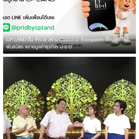
CP LAND ปั้น ‘Pri-d’ สร้าง Customer Ecosystem เชื่อมลูกบ้าน-
พันธมิตร ขยายมูลค่าธุรกิจระยะยาว