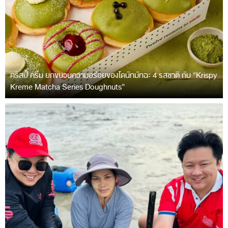
คริสปี้ ครีม ยกขบวนความอร่อยของโดนัทมัทฉะ 4 รสชาติ กับ “Krispy
Kreme Matcha Series Doughnuts”