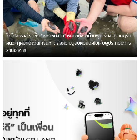
โก โฮลเซลล์ รับซื้อ “หอยหินงาม” หนุนวิถีชาวบ้านพุมเรียง สุราษฎร์ฯ
ดันวัตถุดิบท้องถิ่นใต้ขึ้นห้าง ส่งต่อเมนูลับต่อยอดไอเดียผู้ประกอบการ
ร้านอาหาร