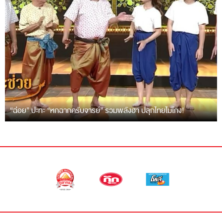
“ฉ่อย” ปะทะ “หกฉากครับจารย์” รวมพลังฮา ปลุกไทยไม่โกง!