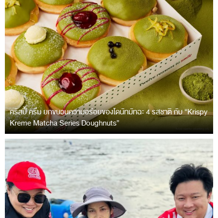
คริสปี้ ครีม ยกขบวนความอร่อยของโดนัทมัทฉะ 4 รสชาติ กับ “Krispy
Kreme Matcha Series Doughnuts”