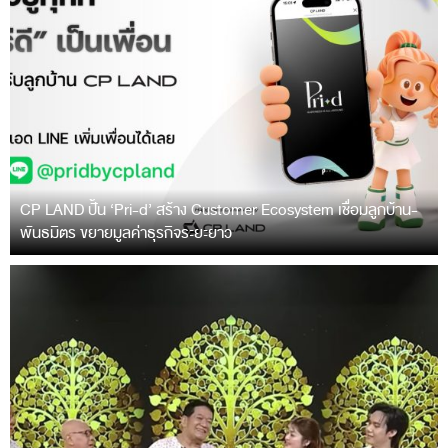
CP LAND ปั้น ‘Pri-d’ สร้าง Customer Ecosystem เชื่อมลูกบ้าน-
พันธมิตร ขยายมูลค่าธุรกิจระยะยาว