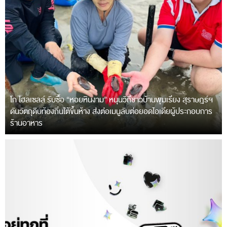
โก โฮลเซลล์ รับซื้อ “หอยหินงาม” หนุนวิถีชาวบ้านพุมเรียง สุราษฎร์ฯ
ดันวัตถุดิบท้องถิ่นใต้ขึ้นห้าง ส่งต่อเมนูลับต่อยอดไอเดียผู้ประกอบการ
ร้านอาหาร