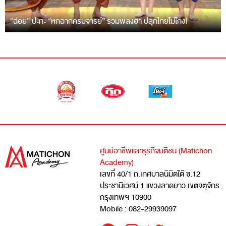
“ฉ่อย” ปะทะ “หกฉากครับจารย์” รวมพลังฮา ปลุกไทยไม่โกง!
ศูนย์อาชีพและธุรกิจมติชน (Matichon
Academy)
เลขที่ 40/1 ถ.เทศบาลนิมิตใต้ ซ.12
ประชานิเวศน์ 1 แขวงลาดยาว เขตจตุจักร
กรุงเทพฯ 10900
Mobile : 082-29939097