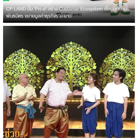
CP LAND ปั้น ‘Pri-d’ สร้าง Customer Ecosystem เชื่อมลูกบ้าน-
พันธมิตร ขยายมูลค่าธุรกิจระยะยาว