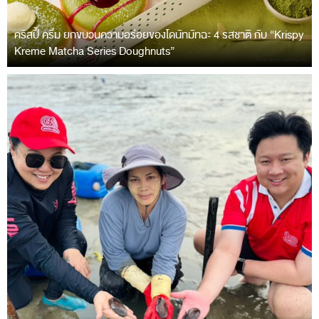
คริสปี้ ครีม ยกขบวนความอร่อยของโดนัทมัทฉะ 4 รสชาติ กับ “Krispy
Kreme Matcha Series Doughnuts”