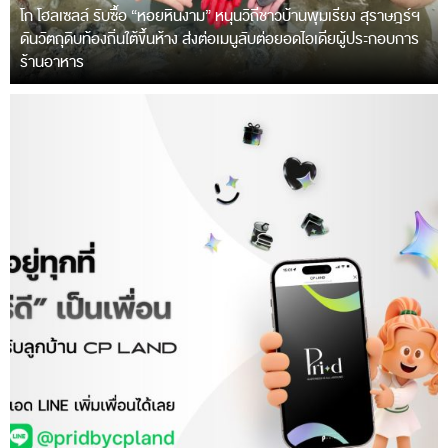
โก โฮลเซลล์ รับซื้อ “หอยหินงาม” หนุนวิถีชาวบ้านพุมเรียง สุราษฎร์ฯ
ดันวัตถุดิบท้องถิ่นใต้ขึ้นห้าง ส่งต่อเมนูลับต่อยอดไอเดียผู้ประกอบการ
ร้านอาหาร