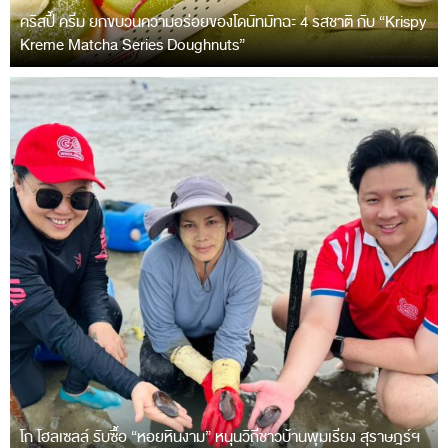
คริสปี้ ครีม ยกขบวนความอร่อยของโดนัทมัทฉะ 4 รสชาติ กับ “Krispy
Kreme Matcha Series Doughnuts”
โก โฮลเซลล์ รับซื้อ “หอยหินงาม” หนุนวิถีชาวบ้านพุมเรียง สุราษฎร์ฯ