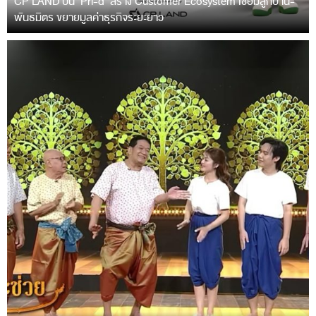
CP LAND ปั้น ‘Pri-d’ สร้าง Customer Ecosystem เชื่อมลูกบ้าน-
พันธมิตร ขยายมูลค่าธุรกิจระยะยาว