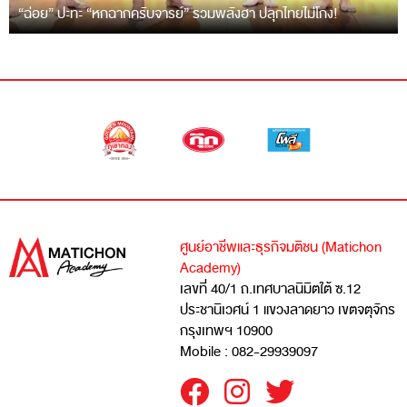
“ฉ่อย” ปะทะ “หกฉากครับจารย์” รวมพลังฮา ปลุกไทยไม่โกง!
ศูนย์อาชีพและธุรกิจมติชน (Matichon
Academy)
เลขที่ 40/1 ถ.เทศบาลนิมิตใต้ ซ.12
ประชานิเวศน์ 1 แขวงลาดยาว เขตจตุจักร
กรุงเทพฯ 10900
Mobile : 082-29939097