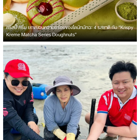
คริสปี้ ครีม ยกขบวนความอร่อยของโดนัทมัทฉะ 4 รสชาติ กับ “Krispy
Kreme Matcha Series Doughnuts”