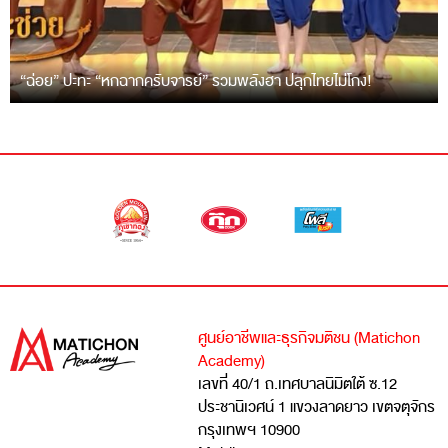
“ฉ่อย” ปะทะ “หกฉากครับจารย์” รวมพลังฮา ปลุกไทยไม่โกง!
ศูนย์อาชีพและธุรกิจมติชน (Matichon
Academy)
เลขที่ 40/1 ถ.เทศบาลนิมิตใต้ ซ.12
ประชานิเวศน์ 1 แขวงลาดยาว เขตจตุจักร
กรุงเทพฯ 10900