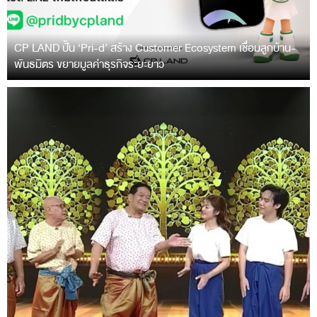
CP LAND ปั้น ‘Pri-d’ สร้าง Customer Ecosystem เชื่อมลูกบ้าน-
พันธมิตร ขยายมูลค่าธุรกิจระยะยาว