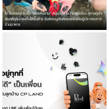
โก โฮลเซลล์ รับซื้อ “หอยหินงาม” หนุนวิถีชาวบ้านพุมเรียง สุราษฎร์ฯ
ดันวัตถุดิบท้องถิ่นใต้ขึ้นห้าง ส่งต่อเมนูลับต่อยอดไอเดียผู้ประกอบการ
ร้านอาหาร