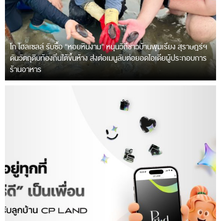
โก โฮลเซลล์ รับซื้อ “หอยหินงาม” หนุนวิถีชาวบ้านพุมเรียง สุราษฎร์ฯ
ดันวัตถุดิบท้องถิ่นใต้ขึ้นห้าง ส่งต่อเมนูลับต่อยอดไอเดียผู้ประกอบการ
ร้านอาหาร