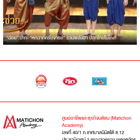
“ฉ่อย” ปะทะ “หกฉากครับจารย์” รวมพลังฮา ปลุกไทยไม่โกง!
ศูนย์อาชีพและธุรกิจมติชน (Matichon
Academy)
เลขที่ 40/1 ถ.เทศบาลนิมิตใต้ ซ.12
ประชานิเวศน์ 1 แขวงลาดยาว เขตจตุจักร