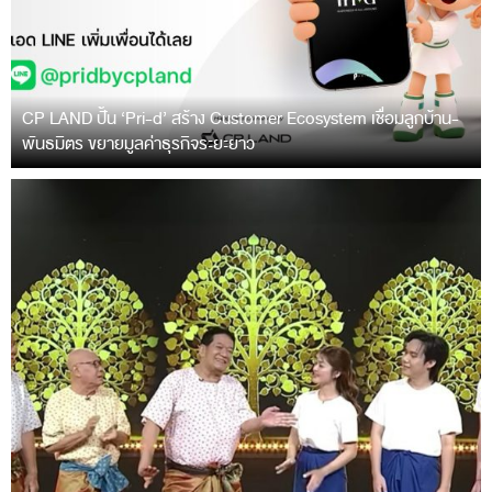
CP LAND ปั้น ‘Pri-d’ สร้าง Customer Ecosystem เชื่อมลูกบ้าน-
พันธมิตร ขยายมูลค่าธุรกิจระยะยาว