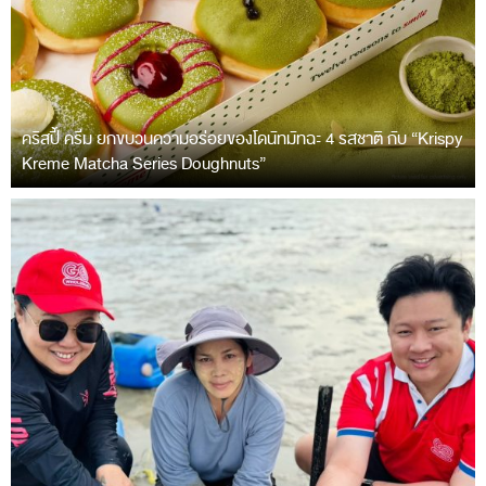
คริสปี้ ครีม ยกขบวนความอร่อยของโดนัทมัทฉะ 4 รสชาติ กับ “Krispy
Kreme Matcha Series Doughnuts”