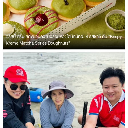
คริสปี้ ครีม ยกขบวนความอร่อยของโดนัทมัทฉะ 4 รสชาติ กับ “Krispy
Kreme Matcha Series Doughnuts”