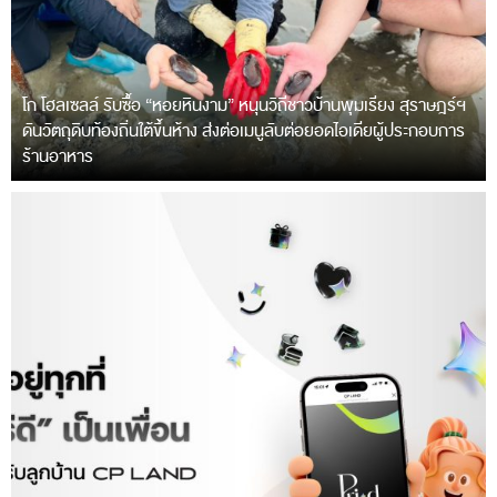
โก โฮลเซลล์ รับซื้อ “หอยหินงาม” หนุนวิถีชาวบ้านพุมเรียง สุราษฎร์ฯ
ดันวัตถุดิบท้องถิ่นใต้ขึ้นห้าง ส่งต่อเมนูลับต่อยอดไอเดียผู้ประกอบการ
ร้านอาหาร