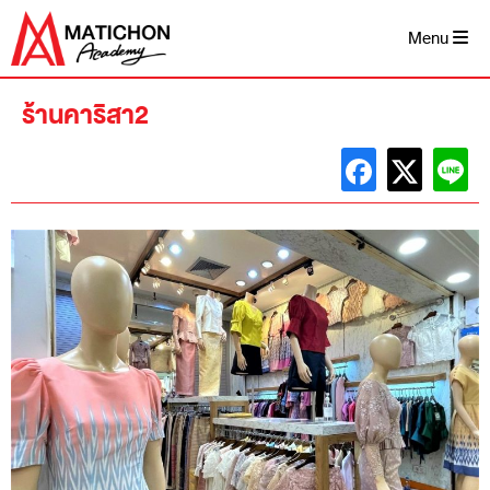
Skip
to
Menu
content
ร้านคาริสา2