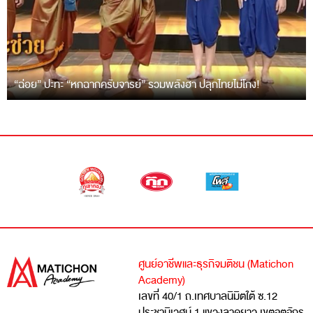
“ฉ่อย” ปะทะ “หกฉากครับจารย์” รวมพลังฮา ปลุกไทยไม่โกง!
ศูนย์อาชีพและธุรกิจมติชน (Matichon
Academy)
เลขที่ 40/1 ถ.เทศบาลนิมิตใต้ ซ.12
ประชานิเวศน์ 1 แขวงลาดยาว เขตจตุจักร