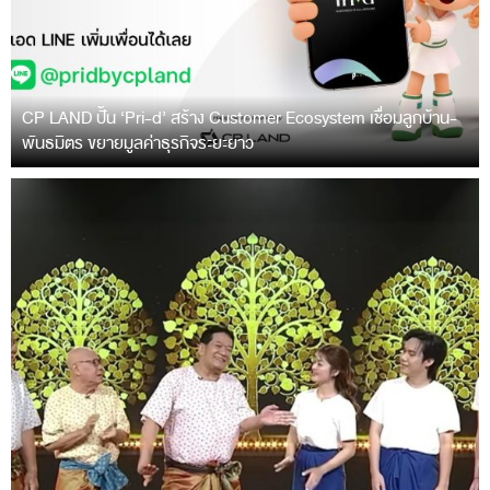
CP LAND ปั้น ‘Pri-d’ สร้าง Customer Ecosystem เชื่อมลูกบ้าน-
พันธมิตร ขยายมูลค่าธุรกิจระยะยาว