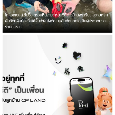
โก โฮลเซลล์ รับซื้อ “หอยหินงาม” หนุนวิถีชาวบ้านพุมเรียง สุราษฎร์ฯ
ดันวัตถุดิบท้องถิ่นใต้ขึ้นห้าง ส่งต่อเมนูลับต่อยอดไอเดียผู้ประกอบการ
ร้านอาหาร