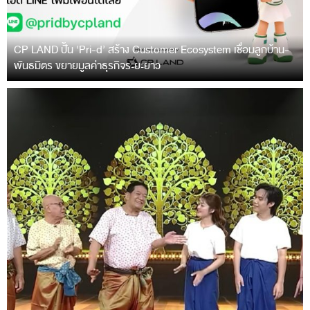
CP LAND ปั้น ‘Pri-d’ สร้าง Customer Ecosystem เชื่อมลูกบ้าน-
พันธมิตร ขยายมูลค่าธุรกิจระยะยาว