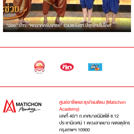
“ฉ่อย” ปะทะ “หกฉากครับจารย์” รวมพลังฮา ปลุกไทยไม่โกง!
ศูนย์อาชีพและธุรกิจมติชน (Matichon
Academy)
เลขที่ 40/1 ถ.เทศบาลนิมิตใต้ ซ.12
ประชานิเวศน์ 1 แขวงลาดยาว เขตจตุจักร
กรุงเทพฯ 10900