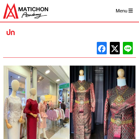
Skip
to
Menu
content
ปก