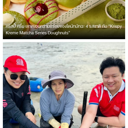
คริสปี้ ครีม ยกขบวนความอร่อยของโดนัทมัทฉะ 4 รสชาติ กับ “Krispy
Kreme Matcha Series Doughnuts”