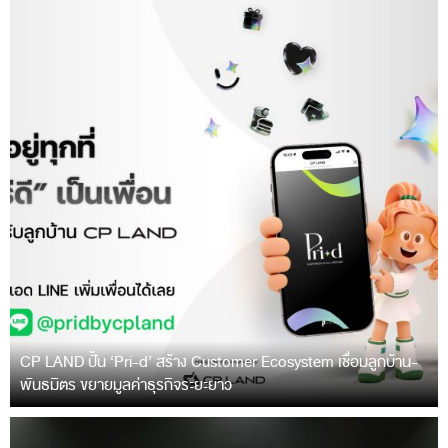
CP LAND ปั้น ‘Pri-d’ สร้าง Customer Ecosystem เชื่อมลูกบ้าน-
พันธมิตร ขยายมูลค่าธุรกิจระยะยาว