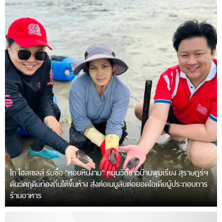
โก โฮลเซลล์ รับซื้อ “หอยหินงาม” หนุนวิถีชาวบ้านพุมเรียง สุราษฎร์ฯ
ดันวัตถุดิบท้องถิ่นใต้ขึ้นห้าง ส่งต่อเมนูลับต่อยอดไอเดียผู้ประกอบการ
ร้านอาหาร