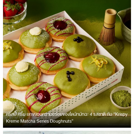
คริสปี้ ครีม ยกขบวนความอร่อยของโดนัทมัทฉะ 4 รสชาติ กับ “Krispy
Kreme Matcha Series Doughnuts”