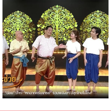
“ฉ่อย” ปะทะ “หกฉากครับจารย์” รวมพลังฮา ปลุกไทยไม่โกง!