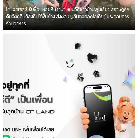
โก โฮลเซลล์ รับซื้อ “หอยหินงาม” หนุนวิถีชาวบ้านพุมเรียง สุราษฎร์ฯ
ดันวัตถุดิบท้องถิ่นใต้ขึ้นห้าง ส่งต่อเมนูลับต่อยอดไอเดียผู้ประกอบการ
ร้านอาหาร