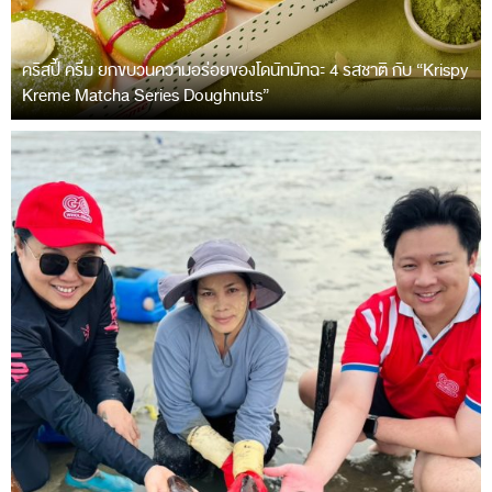
คริสปี้ ครีม ยกขบวนความอร่อยของโดนัทมัทฉะ 4 รสชาติ กับ “Krispy
Kreme Matcha Series Doughnuts”