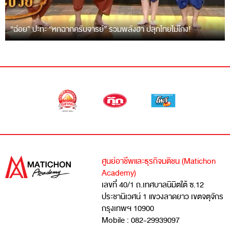
“ฉ่อย” ปะทะ “หกฉากครับจารย์” รวมพลังฮา ปลุกไทยไม่โกง!
ศูนย์อาชีพและธุรกิจมติชน (Matichon
Academy)
เลขที่ 40/1 ถ.เทศบาลนิมิตใต้ ซ.12
ประชานิเวศน์ 1 แขวงลาดยาว เขตจตุจักร
กรุงเทพฯ 10900
Mobile : 082-29939097