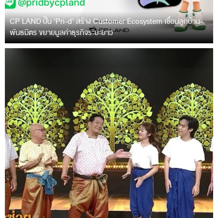
CP LAND ปั้น ‘Pri-d’ สร้าง Customer Ecosystem เชื่อมลูกบ้าน-
พันธมิตร ขยายมูลค่าธุรกิจระยะยาว