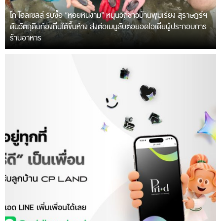
โก โฮลเซลล์ รับซื้อ “หอยหินงาม” หนุนวิถีชาวบ้านพุมเรียง สุราษฎร์ฯ
ดันวัตถุดิบท้องถิ่นใต้ขึ้นห้าง ส่งต่อเมนูลับต่อยอดไอเดียผู้ประกอบการ
ร้านอาหาร