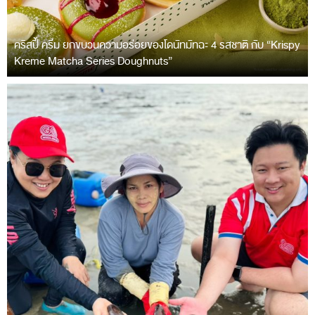
คริสปี้ ครีม ยกขบวนความอร่อยของโดนัทมัทฉะ 4 รสชาติ กับ “Krispy
Kreme Matcha Series Doughnuts”