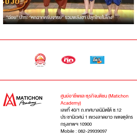
“ฉ่อย” ปะทะ “หกฉากครับจารย์” รวมพลังฮา ปลุกไทยไม่โกง!
ศูนย์อาชีพและธุรกิจมติชน (Matichon
Academy)
เลขที่ 40/1 ถ.เทศบาลนิมิตใต้ ซ.12
ประชานิเวศน์ 1 แขวงลาดยาว เขตจตุจักร
กรุงเทพฯ 10900
Mobile : 082-29939097