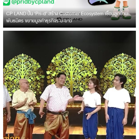
CP LAND ปั้น ‘Pri-d’ สร้าง Customer Ecosystem เชื่อมลูกบ้าน-
พันธมิตร ขยายมูลค่าธุรกิจระยะยาว