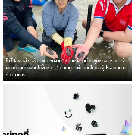
โก โฮลเซลล์ รับซื้อ “หอยหินงาม” หนุนวิถีชาวบ้านพุมเรียง สุราษฎร์ฯ
ดันวัตถุดิบท้องถิ่นใต้ขึ้นห้าง ส่งต่อเมนูลับต่อยอดไอเดียผู้ประกอบการ
ร้านอาหาร