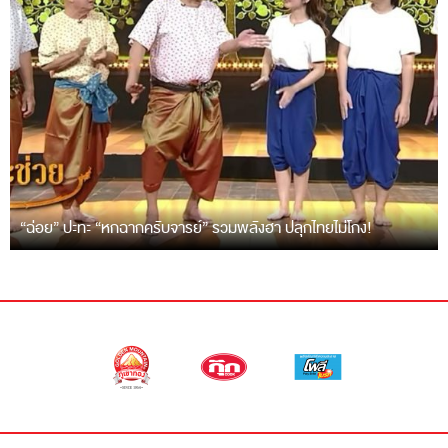
“ฉ่อย” ปะทะ “หกฉากครับจารย์” รวมพลังฮา ปลุกไทยไม่โกง!