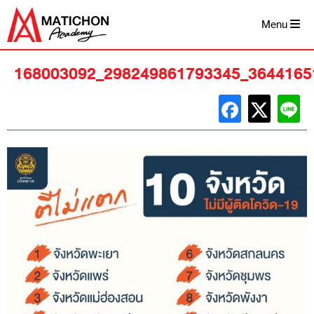
Skip
to
Menu
content
168003092_298249861793345_3644165