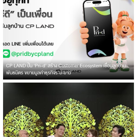
CP LAND ปั้น ‘Pri-d’ สร้าง Customer Ecosystem เชื่อมลูกบ้าน-
พันธมิตร ขยายมูลค่าธุรกิจระยะยาว