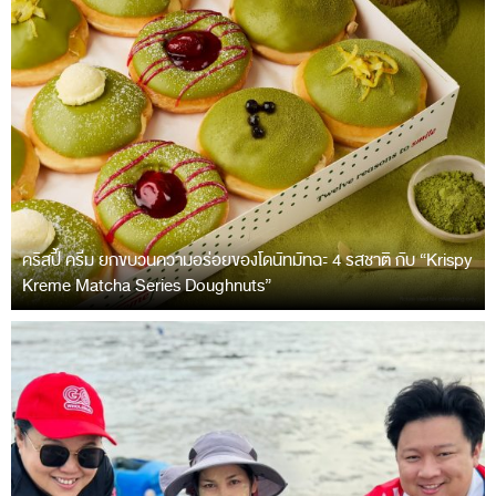
คริสปี้ ครีม ยกขบวนความอร่อยของโดนัทมัทฉะ 4 รสชาติ กับ “Krispy
Kreme Matcha Series Doughnuts”