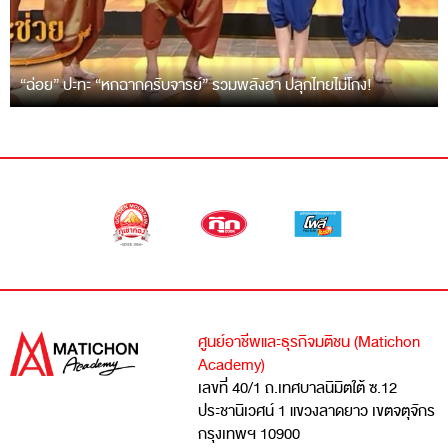
“ฉ่อย” ปะทะ “หกฉากครับจารย์” รวมพลังฮา ปลุกไทยไม่โกง!
ศูนย์อาชีพและธุรกิจมติชน (Matichon
Academy)
เลขที่ 40/1 ถ.เทศบาลนิมิตใต้ ซ.12
ประชานิเวศน์ 1 แขวงลาดยาว เขตจตุจักร
กรุงเทพฯ 10900