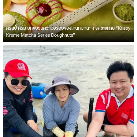
คริสปี้ ครีม ยกขบวนความอร่อยของโดนัทมัทฉะ 4 รสชาติ กับ “Krispy
Kreme Matcha Series Doughnuts”