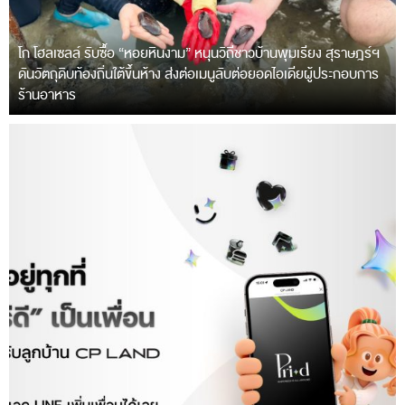
โก โฮลเซลล์ รับซื้อ “หอยหินงาม” หนุนวิถีชาวบ้านพุมเรียง สุราษฎร์ฯ
ดันวัตถุดิบท้องถิ่นใต้ขึ้นห้าง ส่งต่อเมนูลับต่อยอดไอเดียผู้ประกอบการ
ร้านอาหาร