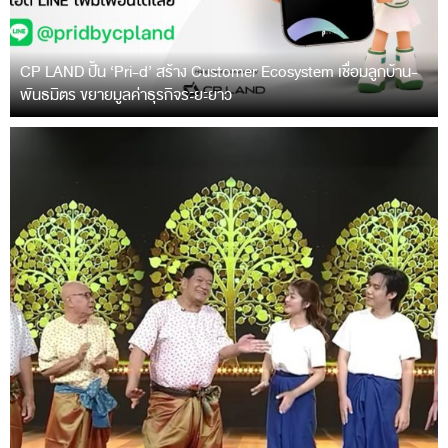
CP LAND ปั้น ‘Pri-d’ สร้าง Customer Ecosystem เชื่อมลูกบ้าน-
พันธมิตร ขยายมูลค่าธุรกิจระยะยาว