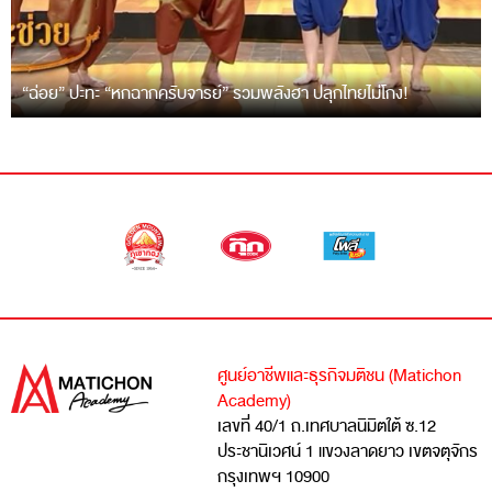
“ฉ่อย” ปะทะ “หกฉากครับจารย์” รวมพลังฮา ปลุกไทยไม่โกง!
ศูนย์อาชีพและธุรกิจมติชน (Matichon
Academy)
เลขที่ 40/1 ถ.เทศบาลนิมิตใต้ ซ.12
ประชานิเวศน์ 1 แขวงลาดยาว เขตจตุจักร
กรุงเทพฯ 10900