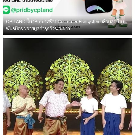
CP LAND ปั้น ‘Pri-d’ สร้าง Customer Ecosystem เชื่อมลูกบ้าน-
พันธมิตร ขยายมูลค่าธุรกิจระยะยาว