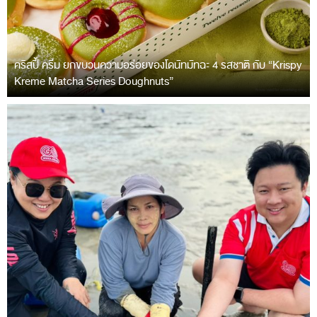
คริสปี้ ครีม ยกขบวนความอร่อยของโดนัทมัทฉะ 4 รสชาติ กับ “Krispy
Kreme Matcha Series Doughnuts”