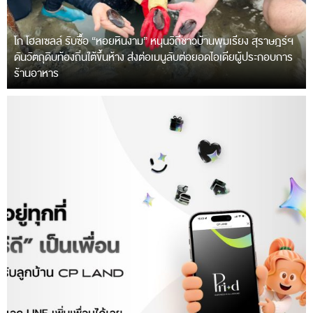
โก โฮลเซลล์ รับซื้อ “หอยหินงาม” หนุนวิถีชาวบ้านพุมเรียง สุราษฎร์ฯ
ดันวัตถุดิบท้องถิ่นใต้ขึ้นห้าง ส่งต่อเมนูลับต่อยอดไอเดียผู้ประกอบการ
ร้านอาหาร