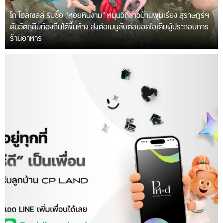
โก โฮลเซลล์ รับซื้อ “หอยหินงาม” หนุนวิถีชาวบ้านพุมเรียง สุราษฎร์ฯ
ดันวัตถุดิบท้องถิ่นใต้ขึ้นห้าง ส่งต่อเมนูลับต่อยอดไอเดียผู้ประกอบการ
ร้านอาหาร