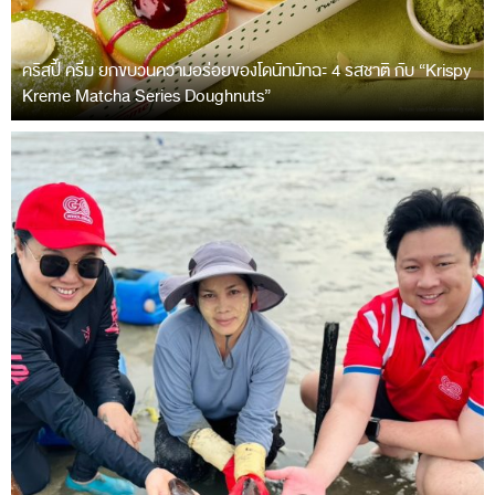
คริสปี้ ครีม ยกขบวนความอร่อยของโดนัทมัทฉะ 4 รสชาติ กับ “Krispy
Kreme Matcha Series Doughnuts”