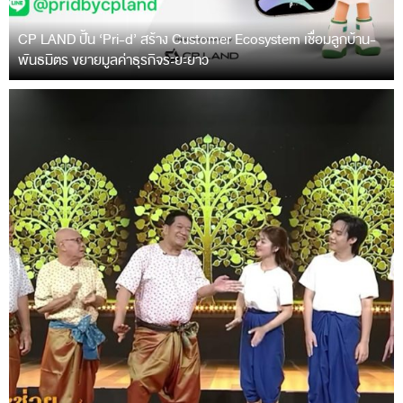
CP LAND ปั้น ‘Pri-d’ สร้าง Customer Ecosystem เชื่อมลูกบ้าน-
พันธมิตร ขยายมูลค่าธุรกิจระยะยาว