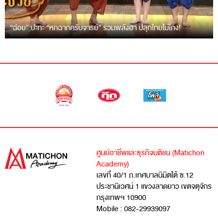
“ฉ่อย” ปะทะ “หกฉากครับจารย์” รวมพลังฮา ปลุกไทยไม่โกง!
ศูนย์อาชีพและธุรกิจมติชน (Matichon
Academy)
เลขที่ 40/1 ถ.เทศบาลนิมิตใต้ ซ.12
ประชานิเวศน์ 1 แขวงลาดยาว เขตจตุจักร
กรุงเทพฯ 10900
Mobile : 082-29939097