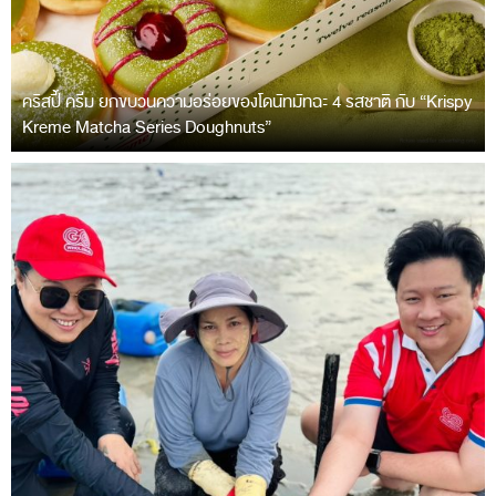
คริสปี้ ครีม ยกขบวนความอร่อยของโดนัทมัทฉะ 4 รสชาติ กับ “Krispy
Kreme Matcha Series Doughnuts”