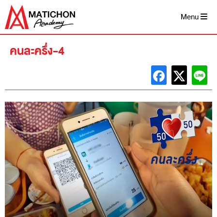
Skip
to
Menu
content
คนละครึ่ง-4