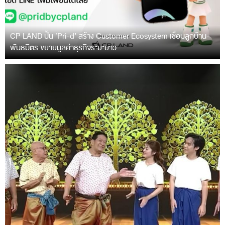
CP LAND ปั้น ‘Pri-d’ สร้าง Customer Ecosystem เชื่อมลูกบ้าน-
พันธมิตร ขยายมูลค่าธุรกิจระยะยาว