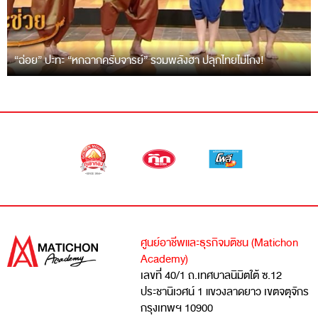
“ฉ่อย” ปะทะ “หกฉากครับจารย์” รวมพลังฮา ปลุกไทยไม่โกง!
ศูนย์อาชีพและธุรกิจมติชน (Matichon
Academy)
เลขที่ 40/1 ถ.เทศบาลนิมิตใต้ ซ.12
ประชานิเวศน์ 1 แขวงลาดยาว เขตจตุจักร
กรุงเทพฯ 10900