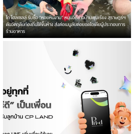
โก โฮลเซลล์ รับซื้อ “หอยหินงาม” หนุนวิถีชาวบ้านพุมเรียง สุราษฎร์ฯ
ดันวัตถุดิบท้องถิ่นใต้ขึ้นห้าง ส่งต่อเมนูลับต่อยอดไอเดียผู้ประกอบการ
ร้านอาหาร