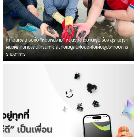
โก โฮลเซลล์ รับซื้อ “หอยหินงาม” หนุนวิถีชาวบ้านพุมเรียง สุราษฎร์ฯ
ดันวัตถุดิบท้องถิ่นใต้ขึ้นห้าง ส่งต่อเมนูลับต่อยอดไอเดียผู้ประกอบการ
ร้านอาหาร