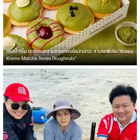
คริสปี้ ครีม ยกขบวนความอร่อยของโดนัทมัทฉะ 4 รสชาติ กับ “Krispy
Kreme Matcha Series Doughnuts”