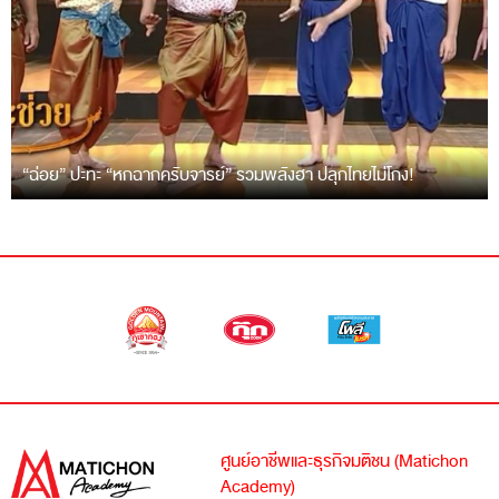
“ฉ่อย” ปะทะ “หกฉากครับจารย์” รวมพลังฮา ปลุกไทยไม่โกง!
ศูนย์อาชีพและธุรกิจมติชน (Matichon
Academy)