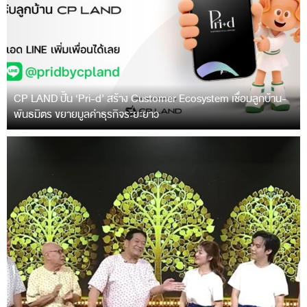
CP LAND ปั้น ‘Pri-d’ สร้าง Customer Ecosystem เชื่อมลูกบ้าน-
พันธมิตร ขยายมูลค่าธุรกิจระยะยาว