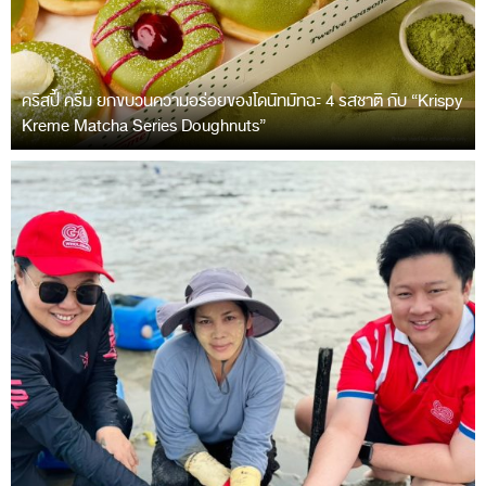
คริสปี้ ครีม ยกขบวนความอร่อยของโดนัทมัทฉะ 4 รสชาติ กับ “Krispy
Kreme Matcha Series Doughnuts”