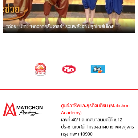
“ฉ่อย” ปะทะ “หกฉากครับจารย์” รวมพลังฮา ปลุกไทยไม่โกง!
ศูนย์อาชีพและธุรกิจมติชน (Matichon
Academy)
เลขที่ 40/1 ถ.เทศบาลนิมิตใต้ ซ.12
ประชานิเวศน์ 1 แขวงลาดยาว เขตจตุจักร
กรุงเทพฯ 10900