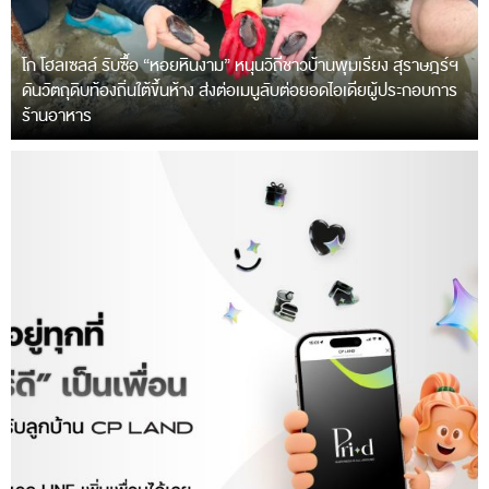
โก โฮลเซลล์ รับซื้อ “หอยหินงาม” หนุนวิถีชาวบ้านพุมเรียง สุราษฎร์ฯ
ดันวัตถุดิบท้องถิ่นใต้ขึ้นห้าง ส่งต่อเมนูลับต่อยอดไอเดียผู้ประกอบการ
ร้านอาหาร