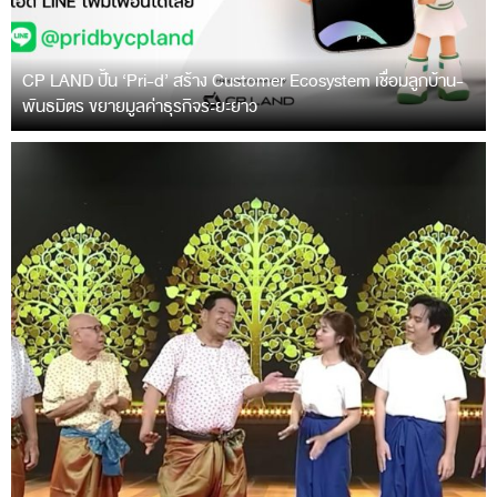
CP LAND ปั้น ‘Pri-d’ สร้าง Customer Ecosystem เชื่อมลูกบ้าน-
พันธมิตร ขยายมูลค่าธุรกิจระยะยาว