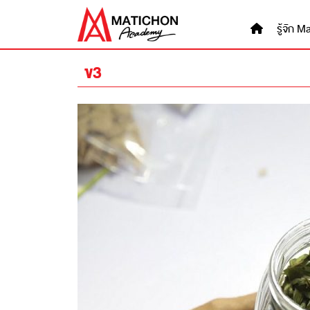
Skip
to
รู้จัก
content
ข3