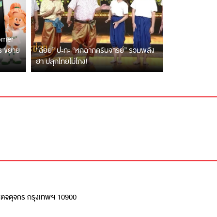
tomer
ตร ขยาย
“ฉ่อย” ปะทะ “หกฉากครับจารย์” รวมพลัง
ฮา ปลุกไทยไม่โกง!
เขตจตุจักร กรุงเทพฯ 10900