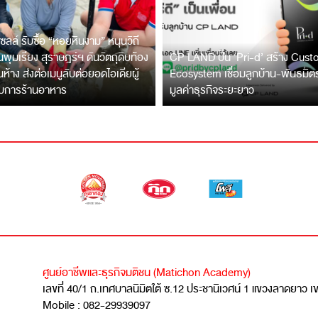
ซลล์ รับซื้อ “หอยหินงาม” หนุนวิถี
พุมเรียง สุราษฎร์ฯ ดันวัตถุดิบท้อง
CP LAND ปั้น ‘Pri-d’ สร้าง Cus
ึ้นห้าง ส่งต่อเมนูลับต่อยอดไอเดียผู้
Ecosystem เชื่อมลูกบ้าน-พันธมิ
บการร้านอาหาร
มูลค่าธุรกิจระยะยาว
ศูนย์อาชีพและธุรกิจมติชน (Matichon Academy)
เลขที่ 40/1 ถ.เทศบาลนิมิตใต้ ซ.12 ประชานิเวศน์ 1 แขวงลาดยาว 
Mobile : 082-29939097