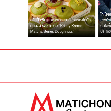
โก โฮลเ
คริสปี้ ครีม ยกขบวนความอร่อยของโดนัท
ชาวบ้าน
มัทฉะ 4 รสชาติ กับ “Krispy Kreme
ถิ่นใต้ข
Matcha Series Doughnuts”
ประกอ