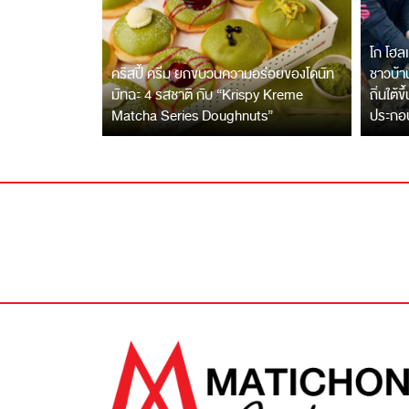
โก โฮลเ
คริสปี้ ครีม ยกขบวนความอร่อยของโดนัท
ชาวบ้าน
มัทฉะ 4 รสชาติ กับ “Krispy Kreme
ถิ่นใต้ข
Matcha Series Doughnuts”
ประกอ