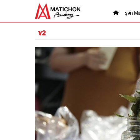
Skip
to
รู้จัก
content
ข2