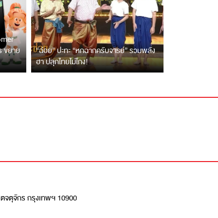
tomer
ตร ขยาย
“ฉ่อย” ปะทะ “หกฉากครับจารย์” รวมพลัง
ฮา ปลุกไทยไม่โกง!
เขตจตุจักร กรุงเทพฯ 10900