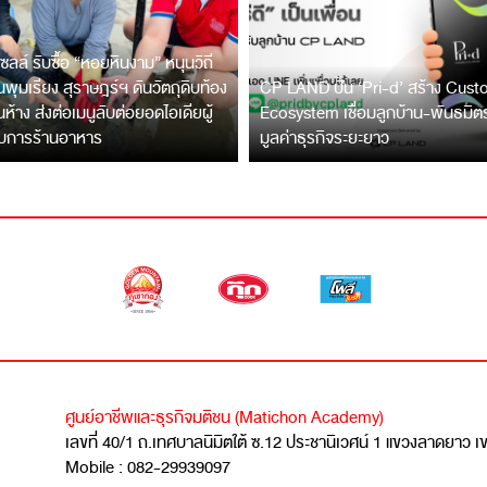
ซลล์ รับซื้อ “หอยหินงาม” หนุนวิถี
พุมเรียง สุราษฎร์ฯ ดันวัตถุดิบท้อง
CP LAND ปั้น ‘Pri-d’ สร้าง Cus
ึ้นห้าง ส่งต่อเมนูลับต่อยอดไอเดียผู้
Ecosystem เชื่อมลูกบ้าน-พันธมิ
บการร้านอาหาร
มูลค่าธุรกิจระยะยาว
ศูนย์อาชีพและธุรกิจมติชน (Matichon Academy)
เลขที่ 40/1 ถ.เทศบาลนิมิตใต้ ซ.12 ประชานิเวศน์ 1 แขวงลาดยาว 
Mobile : 082-29939097