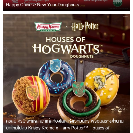
Happy Chinese New Year Doughnuts
คริสปี้ ครีม พาเหล่ามักเกิ้ลท่องโลกแห่งเวทมนตร์ พร้อมสร้างตำนาน
บทใหม่ไปกับ Krispy Kreme x Harry Potter™ Houses of