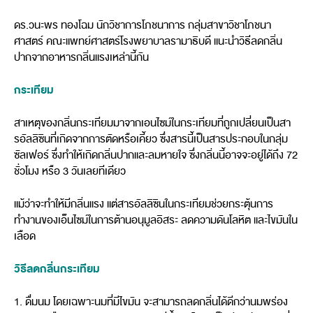
ดร.วนะพร ทองโฉม นักวิชาการโภชนาการ กลุ่มสาขาวิชาโภชนา
ศาสตร์ คณะแพทย์ศาสตร์โรงพยาบาลรามาธิบดี แนะนำวิธีลดกลิ่น
ปากจากอาหารกลิ่นแรงเหล่านี้กัน
กระเทียม
สาเหตุของกลิ่นกระเทียมมาจากเอนไซม์ในกระเทียมที่ถูกเปลี่ยนเป็นสา
รอัลลิซินที่เกิดจากการตัดหรือเคี้ยว ซึ่งสารนี้เป็นสารประกอบในกลุ่ม
ซัลเฟอร์ ซึ่งทำให้เกิดกลิ่นปากและลมหายใจ ซึ่งกลิ่นนี้อาจจะอยู่ได้ถึง 72
ชั่วโมง หรือ 3 วันเลยทีเดียว
แม้ว่าจะทำให้มีกลิ่นแรง แต่สารอัลลิซินในกระเทียมช่วยกระตุ้นการ
ทำงานของเอ็นไซม์ในการต้านอนุมูลอิสระ ลดความดันโลหิต และไขมันใน
เลือด
วิธีลดกลิ่นกระเทียม
1. ดื่มนม โดยเฉพาะนมที่มีไขมัน จะสามารถลดกลิ่นได้ดีกว่านมพร่อง