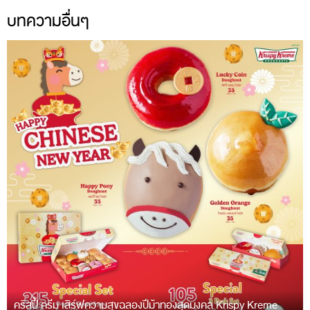
บทความอื่นๆ
คริสปี้ ครีม เสิร์ฟความสุขฉลองปีม้าทองสุดมงคล Krispy Kreme