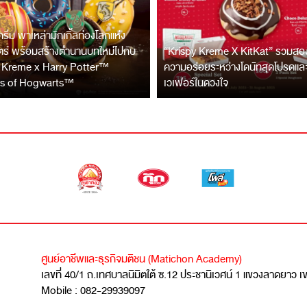
 ครีม พาเหล่ามักเกิ้ลท่องโลกแห่ง
ร์ พร้อมสร้างตำนานบทใหม่ไปกับ
“Krispy Kreme X KitKat” รวมสองข
 Kreme x Harry Potter™
ความอร่อยระหว่างโดนัทสุดโปรดแล
s of Hogwarts™
เวเฟอร์ในดวงใจ
ศูนย์อาชีพและธุรกิจมติชน (Matichon Academy)
เลขที่ 40/1 ถ.เทศบาลนิมิตใต้ ซ.12 ประชานิเวศน์ 1 แขวงลาดยาว 
Mobile : 082-29939097