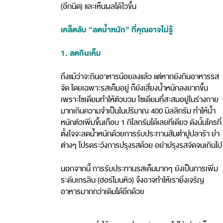
(อีกนิด) และเห็นผลได้ไวขึ้น
เคล็ดลับ “ลดน้ำหนัก” ที่คุณอาจไม่รู้
1. ลดกินเค็ม
ถึงแม้ว่าจะกินอาหารน้อยลงแล้ว แต่หากยังกินอาหารรส
จัด โดยเฉพาะรสเค็มอยู่ ก็ยังเสี่ยงน้ำหนักลงยากขึ้น
เพราะโซเดียมทำให้ตัวบวม โซเดียมที่สะสมอยู่ในร่างกาย
มากเกินความจำเป็นในปริมาณ 400 มิลลิกรัม ทำให้น้ำ
หนักตัวเพิ่มขึ้นเกือบ 1 กิโลกรัมได้เลยทีเดียว ดังนั้นใครที่
ตั้งใจจะลดน้ำหนักด้วยการรับประทานส้มตำปูปลาร้า ยำ
ต่างๆ โปรดระวังการปรุงรสด้วย อย่าปรุงรสจัดจนเกินไป
นอกจากนี้ การรับประทานรสเค็มมากๆ ยังเป็นการเพิ่ม
ระดับเกรลิน (ฮอร์โมนหิว) จึงอาจทำให้เรายิ่งเจริญ
อาหารมากกว่าเดิมได้อีกด้วย