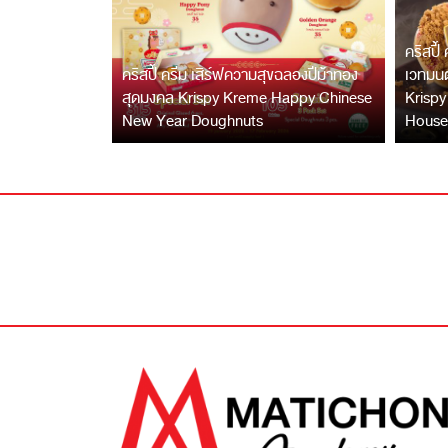
คริสปี้
คริสปี้ ครีม เสิร์ฟความสุขฉลองปีม้าทอง
เวทมนต
สุดมงคล Krispy Kreme Happy Chinese
Krispy
New Year Doughnuts
House