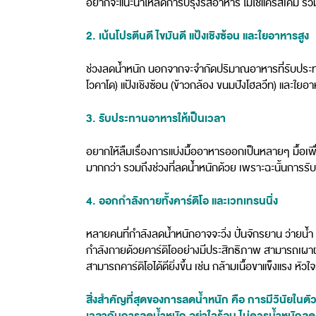
อยากจะแนะนำให้ลดการปรุงรสอาหาร ไม่ใช่แค่รสเค็ม รวมถ
2. เน้นโปรตีนดี ไขมันดี แป้งเชิงซ้อน และใยอาหารสูง
ช่วงลดน้ำหนัก นอกจากจะจำกัดปริมาณอาหารที่รับประทานแล
โวคาโด) แป้งเชิงซ้อน (ข้าวกล้อง ขนมปังโฮลวีท) และใยอา
3. รับประทานอาหารให้เป็นเวลา
อยากให้ลืมเรื่องการแบ่งมื้ออาหารออกเป็นหลายๆ มื้อเพื
มากกว่า รวมถึงช่วงที่ลดน้ำหนักด้วย เพราะฉะนั้นการรับปร
4. ออกกำลังกายทั้งคาร์ดิโอ และเวทเทรนนิ่ง
หลายคนที่กำลังลดน้ำหนักอาจจะวิ่ง ปั่นจักรยาน ว่ายน้
กำลังกายด้วยคาร์ดิโออย่างมีประสิทธิภาพ สามารถเผาผลา
สามารถคาร์ดิโอได้ดียิ่งขึ้น เช่น กล้ามเนื้อขาแข็งแรง หัว
สิ่งสำคัญที่สุดของการลดน้ำหนัก คือ การมีวินัยใน