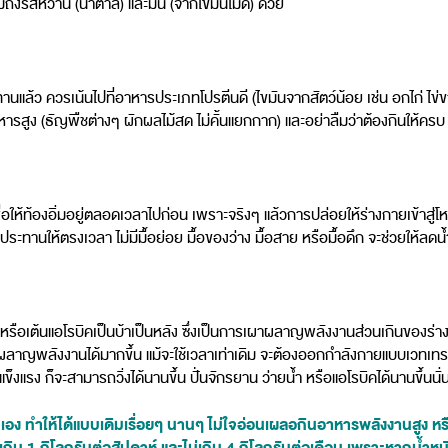
ึงรสหวาน (น้ำตาล) และมัน (จากไขมันไม่ดี) ด้วย
้ว ควรเน้นไปที่อาหารประเภทโปรตีนดี (ไขมันจากสัตว์น้อย เช่น อกไก่ ไข่ขาว 
หารสูง (ธัญพืชต่างๆ ผักผลไม้สด ไม่คั้นแยกกาก) และอย่าลืมว่าต้องกินให้ครบ 5
่อให้ท้องอิ่มอยู่ตลอดเวลาไปก่อน เพราะจริงๆ แล้วการปล่อยให้ร่างกายเข้าสู่
ะทานให้ตรงเวลา ไม่มีมื้อย่อย มื้อของว่าง มื้อสาย หรือมื้อดึก จะช่วยให้ลดน้ำ
ำ หรือเต้นแอโรบิคเป็นบ้าเป็นหลัง ซึ่งเป็นการเผาผลาญพลังงานส่วนเกินของร
ญพลังงานได้มากขึ้น แม้จะใช้เวลาเท่าเดิม จะต้องออกกำลังกายแบบเวทเทรนนิ่ง
ใจแข็งแรง ก็จะสามารถวิ่งได้นานขึ้น ปั่นจักรยาน ว่ายน้ำ หรือแอโรบิคได้นานขึ้นนั่
ตัวเอง ทำให้ได้แบบเดิมเรื่อยๆ นานๆ ไม่ใจอ่อนเผลอกินอาหารพลังงานสู