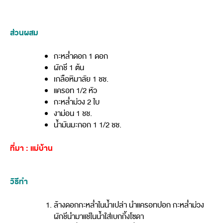
ส่วนผสม
กะหล่ำดอก 1 ดอก
ผักชี 1 ต้น
เกลือหิมาลัย 1 ชช.
แครอท 1/2 หัว
กะหล่ำม่วง 2 ใบ
งาม่อน 1 ชช.
น้ำมันมะกอก 1 1/2 ชช.
ที่มา : แม่บ้าน
วิธีทำ
ล้างดอกกะหล่ำในน้ำเปล่า นำแครอทปอก กะหล่ำม่วง
ผักชีนำมาแช่ในน้ำใส่เบกกิ้งโซดา