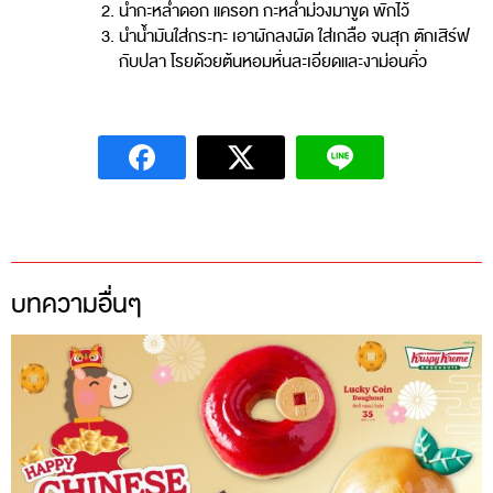
นำกะหล่ำดอก แครอท กะหล่ำม่วงมาขูด พักไว้
นำน้ำมันใส่กระทะ เอาผักลงผัด ใส่เกลือ จนสุก ตักเสิร์ฟ
กับปลา โรยด้วยต้นหอมหั่นละเอียดและงาม่อนคั่ว
บทความอื่นๆ