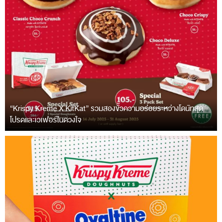
“Krispy Kreme X KitKat” รวมสองขั้วความอร่อยระหว่างโดนัทสุด
โปรดและเวเฟอร์ในดวงใจ