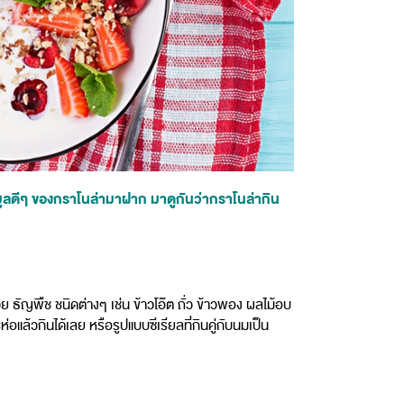
ข้อมูลดีๆ ของกราโนล่ามาฝาก มาดูกันว่ากราโนล่ากิน
ย ธัญพืช ชนิดต่างๆ เช่น ข้าวโอ๊ต ถั่ว ข้าวพอง ผลไม้อบ
อแล้วกินได้เลย หรือรูปแบบซีเรียลที่กินคู่กับนมเป็น