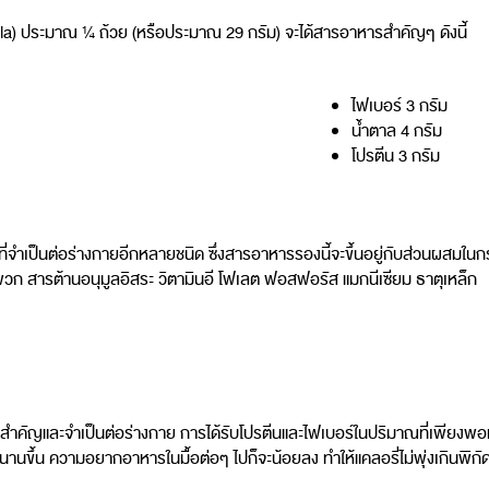
la) ประมาณ ¼ ถ้วย (หรือประมาณ 29 กรัม) จะได้สารอาหารสำคัญๆ ดังนี้
ไฟเบอร์ 3 กรัม
น้ำตาล 4 กรัม
โปรตีน 3 กรัม
เป็นต่อร่างกายอีกหลายชนิด ซึ่งสารอาหารรองนี้จะขึ้นอยู่กับส่วนผสมในกราโนล
พวก สารต้านอนุมูลอิสระ วิตามินอี โฟเลต ฟอสฟอรัส แมกนีเซียม ธาตุเหล็ก
สำคัญและจำเป็นต่อร่างกาย การได้รับโปรตีนและไฟเบอร์ในปริมาณที่เพียงพอและเหม
อิ่มนานขึ้น ความอยากอาหารในมื้อต่อๆ ไปก็จะน้อยลง ทำให้แคลอรี่ไม่พุ่งเกินพิกั