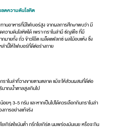
วยลดความดันโลหิต
ทานอาหารที่มีไฟเบอร์สูง จากผลการศึกษาพบว่า มี
ดความดันโลหิตได้ เพราะกราโนล่ามี ธัญพืช ที่มี
กมายทั้ง ถั่ว ข้าวโอ๊ต เมล็ดแฟลกซ์ ผลไม้อบแห้ง ซึ่ง
่านี้ให้ไฟเบอร์ที่ดีต่อร่างกาย
กราโนล่าที่วางขายตามตลาด แม้จะให้ส่วนผสมที่ดีต่อ
ีปริมาณน้ำตาลสูงเกินไป
างน้อยๆ 3-5 กรัม และหากเป็นไปได้ควรเลือกกินกราโนล่า
องการอย่างแท้จริง
ับโยเกิร์ตไขมันต่ำ กรีกโยเกิร์ต นมพร่องมันเนย หรือจะกิน