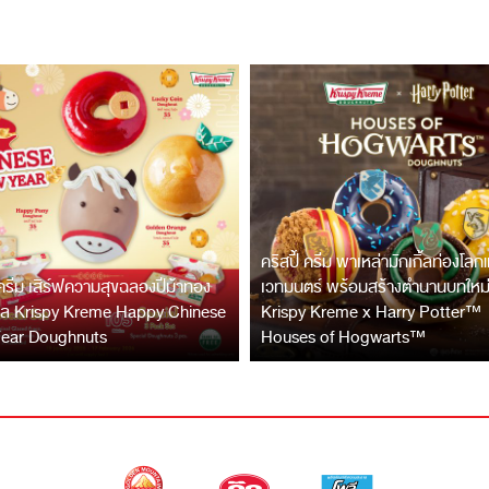
คริสปี้ ครีม พาเหล่ามักเกิ้ลท่องโลกแ
 ครีม เสิร์ฟความสุขฉลองปีม้าทอง
เวทมนตร์ พร้อมสร้างตำนานบทใหม่
คล Krispy Kreme Happy Chinese
Krispy Kreme x Harry Potter™
ear Doughnuts
Houses of Hogwarts™