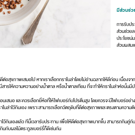
มีส่วนช่
การรับประ
ส่วนช่วยล
ประโยชน์มา
ส่วนผสมเหล
้ดีต่อสุขภาพเสมอไป หากเราเลือกกราโนล่าโดยไม่อ่านฉลากให้ดีก่อน เนื่องจาก
อาจมีสารให้ความหวานอย่างน้ำตาล หรือน้ำตาลเทียม ที่จะทำให้กราโนล่าห่อนั้นม
อนเสมอ และควรเลือกยี่ห้อที่ให้ไฟเบอร์กับโปรตีนสูง โดยควรจะมีไฟเบอร์อย่
ราโนล่าไว้กินเอง เพราะสามารถเลือกวัตถุดิบที่ดีต่อสุขภาพและตรงตามความต้
ะทำไว้กินเองแล้ว ทีนี้เวลารับประทาน เพื่อให้ดีต่อสุขภาพมากขึ้น สามารถกินคู่ก
นกับผลไม้ตระกูลเบอร์รี่ก็ดีเช่นกัน