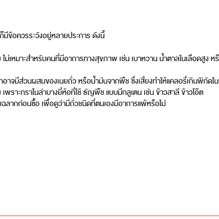
มีข้อควรระวังอยู่หลายประการ ดังนี้
 ไม่เหมาะสำหรับคนที่มีอาการทางสุขภาพ เช่น เบาหวาน น้ำตาลในเลือดสูง หรือผ
ากอาจมีส่วนผสมของเนยถั่ว หรือน้ำมันจากพืช ซึ่งเสี่ยงทำให้แคลอรี่เกินพิกัดใน
 เพราะกราโนล่าบางยี่ห้อที่ใช้ ธัญพืช แบบมีกลูเตน เช่น ข้าวสาลี ข้าวโอ๊ต
ลากก่อนซื้อ เพื่อดูว่ามีถั่วชนิดที่ตนเองมีอาการแพ้หรือไม่