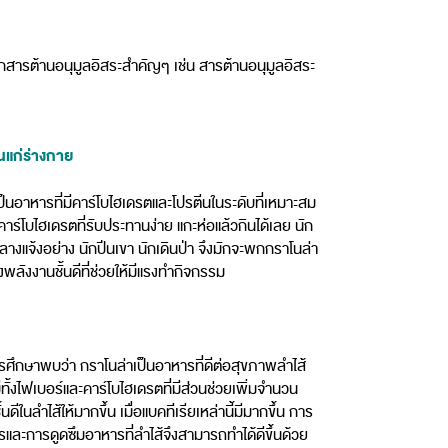
ำพวกสารต้านอนุมูลอิสระสำคัญๆ เช่น สารต้านอนุมูลอิสระ
นแก่ร่างกาย
ป็นอาหารที่มีคาร์โบไฮเดรตและโปรตีนในระดับที่เหมาะสม
คาร์โบไฮเดรตที่รับประทานง่าย แกะห่อแล้วกินได้เลย นัก
างแจ้งอย่าง นักปีนเขา นักเดินป่า จึงมักจะพกกราโนล่า
่งพลังงานชั้นดีที่ช่วยให้มีแรงทำกิจกรรม
ึกษาพบว่า กราโนล่าเป็นอาหารที่ดีต่อสุขภาพลำไส้
ีทั้งไฟเบอร์และคาร์โบไฮเดรตที่มีส่วนช่วยเพิ่มจำนวน
้นดีในลำไส้ให้มากขึ้น เมื่อแบคทีเรียเหล่านี้มีมากขึ้น การ
และการดูดซึมอาหารที่ลำไส้จึงสามารถทำได้ดีขึ้นด้วย