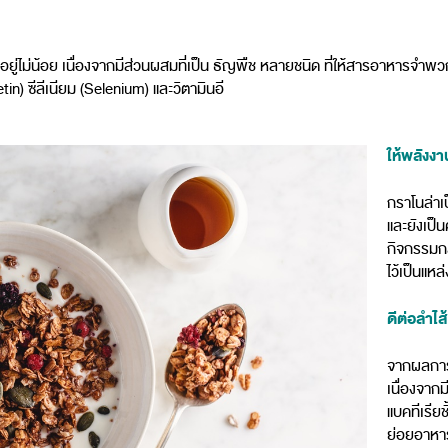
ิสระอยู่ไม่น้อย เนื่องจากมีส่วนผสมที่เป็น ธัญพืช หลายชนิด ที่ให้สารอาหารจ
in) ซีลีเนียม (Selenium) และวิตามินอี
ให้พลังงา
กราโนล่าเ
และยังเป็น
กิจกรรมกล
ไว้เป็นแหล
ดีต่อลำไส้
จากผลการศ
เนื่องจากม
แบคทีเรียชั
ย่อยอาหาร