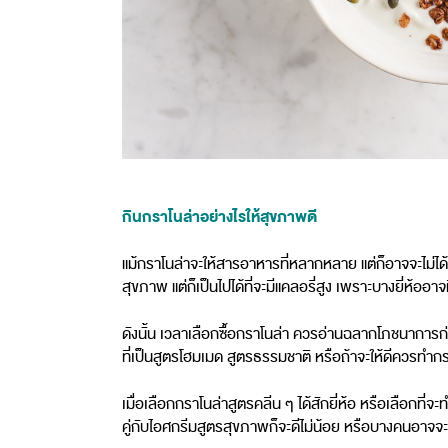
กินกราโนล่าอย่างไรให้สุขภาพดี
แม้กราโนล่าจะให้สารอาหารที่หลากหลาย แต่ก็อาจจะไม่ได
สุขภาพ แต่ก็เป็นไปได้ที่จะมีแคลอรี่สูง เพราะบางยี่ห้อ
ดังนั้น เวลาเลือกซื้อกราโนล่า ควรอ่านฉลากโภชนาการก่
ที่เป็นสูตรโฮมเมด สูตรธรรมชาติ หรือถ้าจะให้ดีควรทำก
เมื่อเลือกกราโนล่าสูตรคลีน ๆ ได้สักยี่ห้อ หรือเลือกที่จ
คู่กับไอศกรีมสูตรสุขภาพก็จะดีไม่น้อย หรือบางคนอาจจะกิ