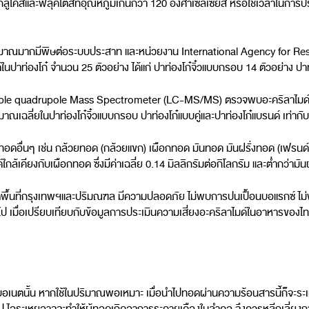
กลูโคสและฟลุคโตสที่อุณหภูมิเกินกว่า 120 องศาเซลเซียส หรือใช้เวลาในการปร
ิมาณมากมีพิษต่อระบบประสาท และหน่วยงาน International Agency for Rese
นปาท่องโก๋ จำนวน 25 ตัวอย่าง ได้แก่ ปาท่องโก๋จิ๋วแบบกรอบ 14 ตัวอย่าง ปาท่อ
iple quadrupole Mass Spectrometer (LC-MS/MS) ตรวจพบอะคริลาไมด์ในปร
ปริมาณเฉลี่ยในปาท่องโก๋จิ๋วแบบกรอบ ปาท่องโก๋แบบคู่และปาท่องโก๋แบรนด์ เท่าก
มทอดอื่นๆ เช่น กล้วยทอด (กล้วยแขก) เผือกทอด มันทอด มันฝรั่งทอด (เฟรนด์
ียงกับเผือกทอด ซึ่งมีค่าเฉลี่ย 0.14 มิลลิกรัมต่อกิโลกรัม และต่ำกว่ามันฝรั่
ขตพื้นที่กรุงเทพฯและปริมณฑล มีความปลอดภัย ไม่พบการปนเปื้อนบอแรกซ์ ไม
เมื่อเปรียบเทียบกับข้อมูลการประเมินความเสี่ยงอะคริลาไมด์ในอาหารของไทย
บอเนตนั้น หากใช้ในปริมาณพอเหมาะ เมื่อนำไปทอดผ่านความร้อนสารนี้ก็จะระเหยอ