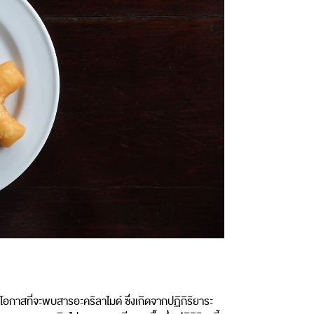
โอกาสที่จะพบสารอะคริลาไมด์ ซึ่งเกิดจากปฏิกิริยาระ