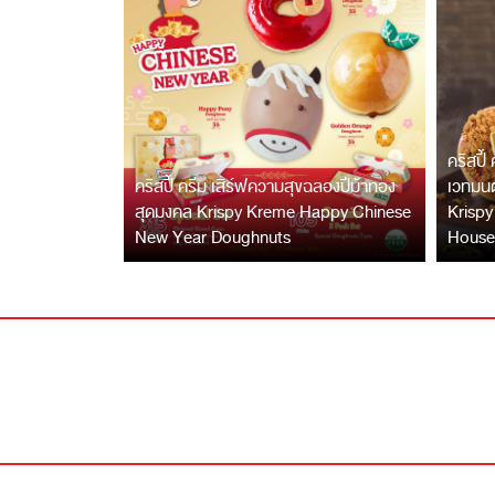
คริสปี้
คริสปี้ ครีม เสิร์ฟความสุขฉลองปีม้าทอง
เวทมนต
สุดมงคล Krispy Kreme Happy Chinese
Krispy
New Year Doughnuts
House