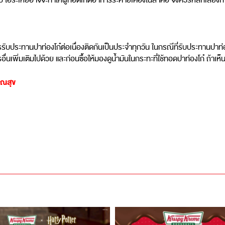
ินไป ไอระเหยอาจจะทำให้ผู้ทอดเกิดอาการระคายเคืองในลําคอ จึงควรหลีกเลี่ย
รับประทานปาท่องโก๋ต่อเนื่องติดกันเป็นประจำทุกวัน ในกรณีที่รับประทานปาท่อ
่นเพิ่มเติมไปด้วย และก่อนซื้อให้มองดูน้ำมันในกระทะที่ใช้ทอดปาท่องโก๋ ถ้าเห็นว
รณสุข