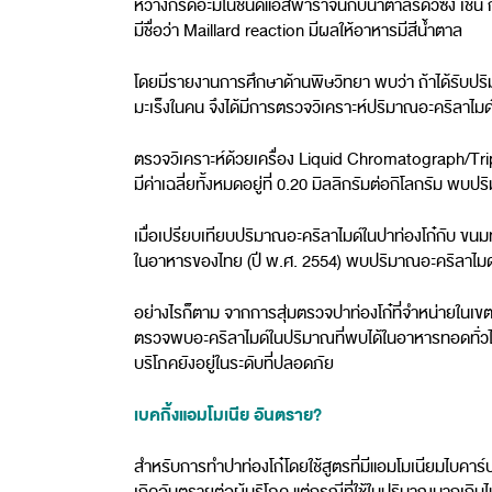
หว่างกรดอะมิโนชนิดแอสพาราจีนกับน้ำตาลรีดิวซิง เช่น 
มีชื่อว่า Maillard reaction มีผลให้อาหารมีสีน้ำตาล
โดยมีรายงานการศึกษาด้านพิษวิทยา พบว่า ถ้าได้รับปร
มะเร็งในคน จึงได้มีการตรวจวิเคราะห์ปริมาณอะคริลาไมด์ใ
ตรวจวิเคราะห์ด้วยเครื่อง Liquid Chromatograph/Tr
มีค่าเฉลี่ยทั้งหมดอยู่ที่ 0.20 มิลลิกรัมต่อกิโลกรัม พบ
เมื่อเปรียบเทียบปริมาณอะคริลาไมด์ในปาท่องโก๋กับ ขน
ในอาหารของไทย (ปี พ.ศ. 2554) พบปริมาณอะคริลาไมด์ใกล้เค
อย่างไรก็ตาม จากการสุ่มตรวจปาท่องโก๋ที่จำหน่ายในเ
ตรวจพบอะคริลาไมด์ในปริมาณที่พบได้ในอาหารทอดทั่วไป 
บริโภคยังอยู่ในระดับที่ปลอดภัย
เบคกิ้งแอมโมเนีย อันตราย?
สำหรับการทำปาท่องโก๋โดยใช้สูตรที่มีแอมโมเนียมไบคาร์