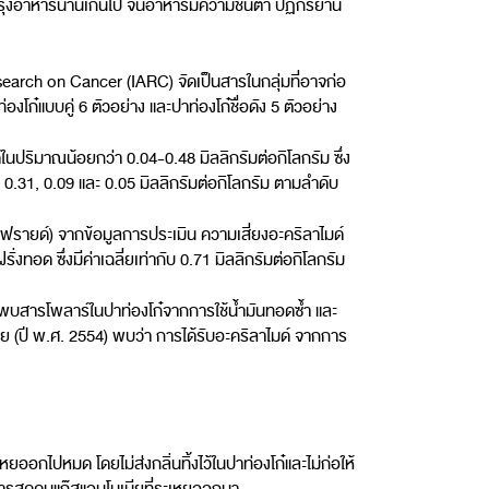
ุงอาหารนานเกินไป จนอาหารมีความชื้นต่ำ ปฏิกิริยานี้
arch on Cancer (IARC) จัดเป็นสารในกลุ่มที่อาจก่อ
งโก๋แบบคู่ 6 ตัวอย่าง และปาท่องโก๋ชื่อดัง 5 ตัวอย่าง
ิมาณน้อยกว่า 0.04-0.48 มิลลิกรัมต่อกิโลกรัม ซึ่ง
ับ 0.31, 0.09 และ 0.05 มิลลิกรัมต่อกิโลกรัม ตามลำดับ
ฟรายด์) จากข้อมูลการประเมิน ความเสี่ยงอะคริลาไมด์
งทอด ซึ่งมีค่าเฉลี่ยเท่ากับ 0.71 มิลลิกรัมต่อกิโลกรัม
่พบสารโพลาร์ในปาท่องโก๋จากการใช้น้ำมันทอดซ้ำ และ
 (ปี พ.ศ. 2554) พบว่า การได้รับอะคริลาไมด์ จากการ
อกไปหมด โดยไม่ส่งกลิ่นทิ้งไว้ในปาท่องโก๋และไม่ก่อให้