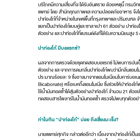
บริโภคมีความเสี่ยงที่จะได้รับอันตราย ด้วยเหตุนี้ กรมว
แพทย์ โดย สำนักคุณภาพและความปลอดภัยอาหาร จึงได้ส
ปาท่องโก๋ที่จำหน่ายในเขตพื้นที่กรุงเทพฯและปริมณฑล 
แยกเป็นปาท่องโก๋แบบคู่และซาลาเปา 61 ตัวอย่าง ปาท่องโ
ตัวอย่าง และปาท่องโก๋ที่แบรนด์ดังที่ได้รับความนิยมสูง 5
ปาท่องโก๋ มีบอแรกซ์?
ผลจากการตรวจด้วยชุดทดสอบบอแรกซ์ ไม่พบการปนเปื
ตัวอย่าง และจากการดมกลิ่นปาท่องโก๋พบว่ามีกลิ่นแอมโม
ประมาณร้อยละ 9 ซึ่งอาจมาจากแอมโมเนียมไบคาร์บอ
Bicabonate) หรือเบคกิ้งแอมโมเนีย ซึ่งช่วยให้ปาท่องโ
ใช้น้ำมันทอดซ้ำได้สุ่มตัวอย่างปาท่องโก๋ จำนวน 21 ตัวอ
ทดสอบสารโพลาร์ในน้ำมันทอดซ้ำ ตรวจไม่พบทุกตัวอย่
ทำไมกิน “ปาท่องโก๋” บ่อย ถึงเสี่ยงมะเร็ง?
นายแพทย์ศุภกิจ กล่าวต่ออีกว่า เนื่องจากปาท่องโก๋เป็น