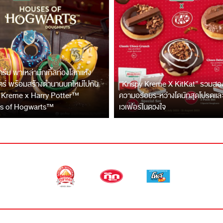
 ครีม พาเหล่ามักเกิ้ลท่องโลกแห่ง
ร์ พร้อมสร้างตำนานบทใหม่ไปกับ
“Krispy Kreme X KitKat” รวมสองข
 Kreme x Harry Potter™
ความอร่อยระหว่างโดนัทสุดโปรดแล
s of Hogwarts™
เวเฟอร์ในดวงใจ