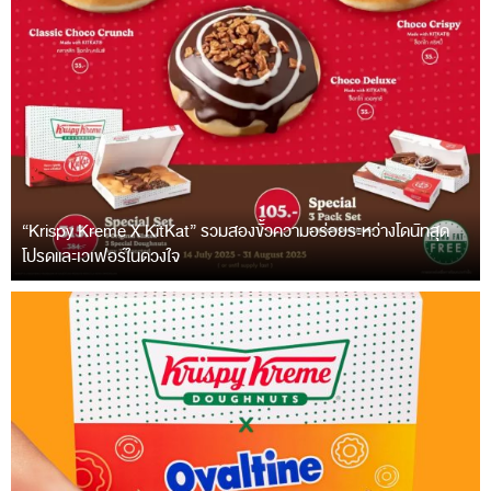
“Krispy Kreme X KitKat” รวมสองขั้วความอร่อยระหว่างโดนัทสุด
โปรดและเวเฟอร์ในดวงใจ