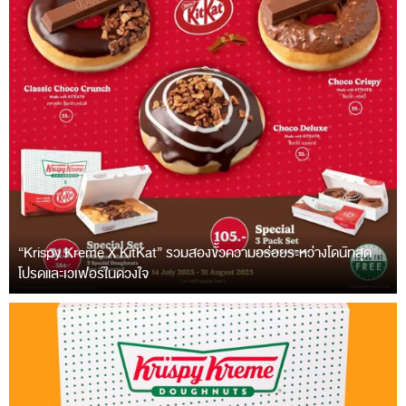
“Krispy Kreme X KitKat” รวมสองขั้วความอร่อยระหว่างโดนัทสุด
โปรดและเวเฟอร์ในดวงใจ