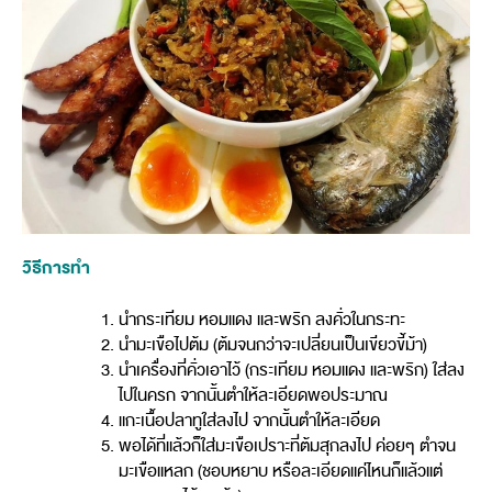
วิธีการทำ
นำกระเทียม หอมแดง และพริก ลงคั่วในกระทะ
นำมะเขือไปต้ม (ต้มจนกว่าจะเปลี่ยนเป็นเขียวขี้ม้า)
นำเครื่องที่คั่วเอาไว้ (กระเทียม หอมแดง และพริก) ใส่ลง
ไปในครก จากนั้นตำให้ละเอียดพอประมาณ
แกะเนื้อปลาทูใส่ลงไป จากนั้นตำให้ละเอียด
พอได้ที่แล้วก็ใส่มะเขือเปราะที่ต้มสุกลงไป ค่อยๆ ตำจน
มะเขือแหลก (ชอบหยาบ หรือละเอียดแค่ไหนก็แล้วแต่