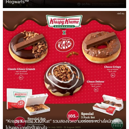
Hogwarts™
“Krispy Kreme X KitKat” รวมสองขั้วความอร่อยระหว่างโดนัทสุด
โปรดและเวเฟอร์ในดวงใจ