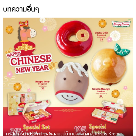
บทความอื่นๆ
คริสปี้ ครีม เสิร์ฟความสุขฉลองปีม้าทองสุดมงคล Krispy Kreme