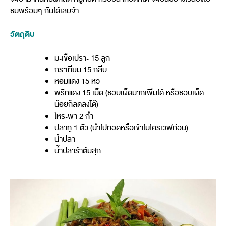
ชมพร้อมๆ กันได้เลยจ้า…
วัตถุดิบ
มะเขือเปราะ 15 ลูก
กระเทียม 15 กลีบ
หอมแดง 15 หัว
พริกแดง 15 เม็ด (ชอบเผ็ดมากเพิ่มได้ หรือชอบเผ็ด
น้อยก็ลดลงได้)
โหระพา 2 กำ
ปลาทู 1 ตัว (นำไปทอดหรือเข้าไมโครเวฟก่อน)
น้ำปลา
น้ำปลาร้าต้มสุก