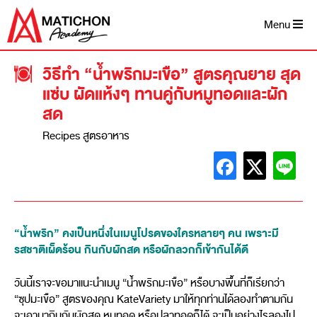
Menu
วิธีทำ “น้ำพริกมะเขือ” สูตรคุณยาย สุด
แซ่บ ผัดแห้งๆ ทานคู่กับหมูทอดและผัก
สด
Recipes สูตรอาหาร
“น้ำพริก” คงเป็นหนึ่งในเมนูโปรดของใครหลายๆ คน เพราะมี
รสชาติเผ็ดร้อน กินกับผักสด หรือผักลวกก็เข้ากันได้ดี
วันนี้เราจะขอมาแนะนำเมนู “น้ำพริกมะเขือ” หรือบางพื้นที่ก็เรียกว่า
“ซุปมะเขือ” สูตรของคุณ KateVariety มาให้ทุกท่านได้ลองทำตามกัน
จะเอามากินกับผักสด หมูทอด หรือปลาทอดก็ได้ จะเป็นอย่างไรลองไป