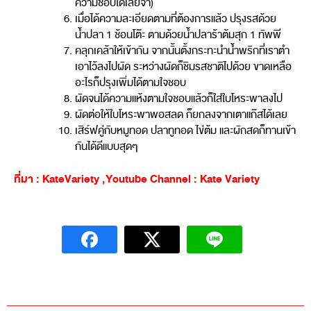
ความชอบได้เลยจ้า)
เมื่อได้ความละเอียดตามที่ต้องการแล้ว ปรุงรสด้วย
น้ำปลา 1 ช้อนโต๊ะ ตามด้วยน้ำปลาร้าต้มสุก 1 ทัพพี
คลุกเคล้าให้เข้ากัน จากนั้นตั้งกระทะนำน้ำพริกที่เราตำ
เอาไว้ลงไปผัด ระหว่างผัดก็ชิมรสชาติไปด้วย ขาดเหลือ
อะไรก็ปรุงเพิ่มได้ตามใจชอบ
ผัดจนได้ความแห้งตามใจชอบแล้วก็ใส่ใบโหระพาลงไป
ผัดต่อให้ใบโหระพาพอสลด ก็ยกลงจากเตาแก๊สได้เลย
เสิร์ฟคู่กับหมูทอด ปลาทูทอด ไข่ต้ม และผักสดก็ทานเข้า
กันได้ดีแบบสุดๆ
ที่มา : KateVariety ,Youtube Channel : Kate Variety