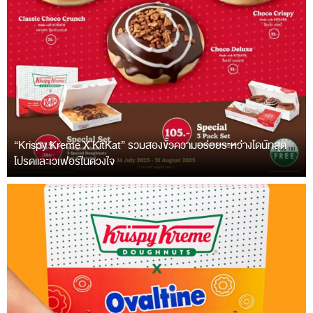
“Krispy Kreme X KitKat” รวมสองขั้วความอร่อยระหว่างโดนัทสุด
โปรดและเวเฟอร์ในดวงใจ