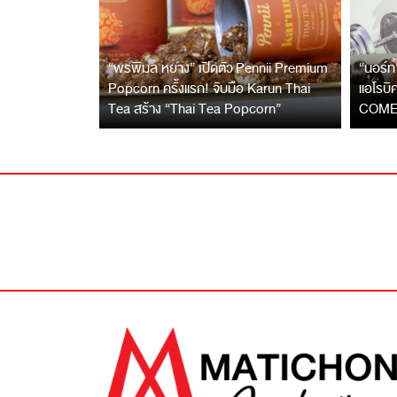
“พรพิมล หยาง” เปิดตัว Pennii Premium
“นอร์ท
Popcorn ครั้งแรก! จับมือ Karun Thai
แอโรบ
Tea สร้าง “Thai Tea Popcorn”
COME