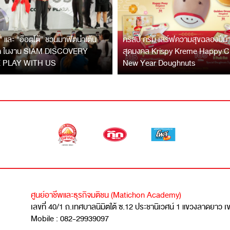
” และ “อ๊อตโต้” ชวนมาฟิตนำเต้น
คริสปี้ ครีม เสิร์ฟความสุขฉลองปีม
ิค ในงาน SIAM DISCOVERY
สุดมงคล Krispy Kreme Happy C
 PLAY WITH US
New Year Doughnuts
ศูนย์อาชีพและธุรกิจมติชน (Matichon Academy)
เลขที่ 40/1 ถ.เทศบาลนิมิตใต้ ซ.12 ประชานิเวศน์ 1 แขวงลาดยาว 
Mobile : 082-29939097