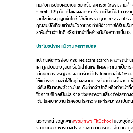
ทนต่อการย่อยด้วยเอนไซม์ หรือ สตาร์ชที่ให้พลังงานต่ำ 
starch: RS) คือ แป้งและผลิตภัณฑ์ของแป้งที่ไม่สามารถ
เอนไซม์และถูกดูดซึมในลำไส้เล็กของมนุษย์ resistant star
คุณสมบัติเทียบเท่าเส้นใยอาหาร ทำให้ร่างกายได้รับปร
ระดับต่ำกว่าปกติ หรือทำหน้าที่คล้ายกับใยอาหารนั่นเอง
ประโยชน์ของ แป้งทนต่อการย่อย
แป้งทนต่อการย่อย หรือ resistant starch สามารถผ่านเข
และถูกย่อยโดยจุลินทรีย์ในลำไส้ใหญ่ได้ผลิตภัณฑ์เป็นกรด
เอื้อต่อการเจริญของจุลินทรีย์ที่มีประโยชน์ต่อลำไส้ ช่ว
ให้แก่เซลล์ผนังลำไส้ใหญ่ ผลจากการย่อยที่เกิดขึ้นอย่างช
ได้รับปริมาณพลังงานในระดับต่ำกว่าปกติ หรือทำหน้าที
ซึ่งหากบริโภคเป็นประจำจะช่วยลดความเสี่ยงต่อโรคทาง
เช่น โรคเบาหวาน โรคอ้วน โรคหัวใจ และโรคมะเร็ง เป็นต้น
นอกจากนี้ ข้อมูลจาก
เฟซบุ๊กเพจ FitSchool
ยังระบุอีก
ระบบย่อยอาหารบางประการเช่น อาการท้องเสีย ท้องผูกได้เ