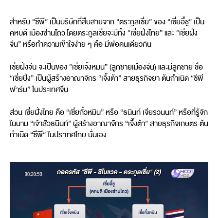
สำหรับ “ซีพี” เป็นบริษัทที่สืบสายจาก “ตระกูลเซี่ย” ของ “เซี่ยอี้ชู” เป็น
คหบดี เมืองซ่านโถว โดยตระกูลเซี่ยจะมีทั้ง “เซี่ยฝั่งไทย” และ “เซี่ยฝั่ง
จีน” หรือทำความเข้าใจง่าย ๆ คือ มีพ่อคนเดียวกัน
เซี่ยฝั่งจีน จะเป็นของ “เซี่ยเจิ้งหมิน” (ลูกชายเมืองจีน) และมีลูกชาย ชื่อ
“เซี่ยปิ่ง” เป็นผู้สร้างอาณาจักร “เจิ้งต้า” สายธุรกิจยา ต้นกำเนิด “ซีพี
ฟาร์ม” ในประเทศจีน
ส่วน เซี่ยฝั่งไทย คือ “เซี่ยกั๋วหมิน” หรือ “ธนินท์ เจียรวนนท์” หรือที่รู้จัก
ในนาม “เจ้าสัวธนินท์” ผู้สร้างอาณาจักร “เจิ้งต้า” สายธุรกิจเกษตร ต้น
กำเนิด “ซีพี” ในประเทศไทย นั่นเอง