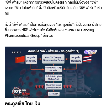
“ซีพี ฟาร์ม” แต่จากการตรวจสอบในครั้งแรก กลับไม่มีชื่อของ “ซีพี”
เจอแต่ “ซิโน ไบโอฟาร์ม” ซึ่งเป็นอีกหนึ่งบริษัท ในเครือ “ซีพี ฟาร์ม” เช่น
กัน
ทั้งนี้ “ซีพี ฟาร์ม” เป็นการถือหุ้นของ “ตระกูลเซี่ย” ทั้งฝั่งจีน และฝั่งไทย
ซึ่งนอกจาก “ซีพี ฟาร์ม” แล้ว ยังถือหุ้นของ “Chia Tai Tianqing
Pharmaceutical Group” อีกด้วย
ตระกูลเซี่ย ไทย-จีน