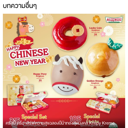
บทความอื่นๆ
คริสปี้ ครีม เสิร์ฟความสุขฉลองปีม้าทองสุดมงคล Krispy Kreme