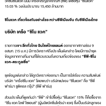
วัคซีนซิโนแวค นั้นมี เครือเจริญโภคภัณฑ์ (ซีพี) ได้ซื้อหุ้น “ซิโนแวค”
15.03 % วงเงินประมาณ 15,450 ล้านบาท
ซิโนแวค เกี่ยวข้องกันอย่างไรระหว่างซีพีเมืองจีน กับซีพีเมืองไทย
บริษัท เครือ “ซิโน แวค”
เจาะลึกทั่วไทย อินไซด์ไทยแลนด์
รายการ
ออกอากาศทางช่อง 9
อสมท. (15 ม.ค.) มีการวิเคราะห์ถึงประเด็นดังกล่าว โดยมีการนำชุด
“ซีพี-ซิโน
ข้อมูลจากทางทีมงานที่ได้รวบรวมถึงความเกี่ยวข้องของ
แวค-ตระกูลเซี่ย”
ชุดข้อมูลดังกล่าว ได้ถูกวิเคราะห์ออกมา เป็นการไล่เรียง ความสัมพันธ์
บริษัท “เครือซิโน แวค” โดยพบว่า บริษัทแม่ของ “ซิโนแวค” คือ “ซีพี
ฟาร์มา ซูติคอล กรุ๊ป” (ซีพี ฟาร์ม)
ส่วนประเด็นที่พูดกันว่า “ซีพี” เข้าไปซื้อหุ้น “ซิโนแวค” 15% ก็คือซื้อจาก
“ซิโน แวค ไลฟ์ ไซแอนซ์” (ผู้ผลิตวัคซีนโคโรน่า แวค) ซื่งเป็นบริษัทลูกของ