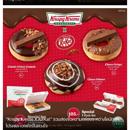
“Krispy Kreme X KitKat” รวมสองขั้วความอร่อยระหว่างโดนัทสุด
โปรดและเวเฟอร์ในดวงใจ