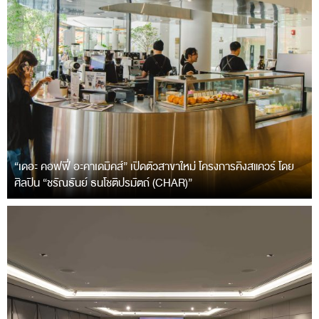
“เดอะ คอฟฟี่ อะคาเดมิคส์” เปิดตัวสาขาใหม่ โครงการคิงสแควร์ โดย
ศิลปิน “ชรัณธันย์ ธนโชติปรมัตถ์ (CHAR)”