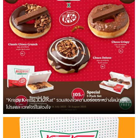
“Krispy Kreme X KitKat” รวมสองขั้วความอร่อยระหว่างโดนัทสุด
โปรดและเวเฟอร์ในดวงใจ