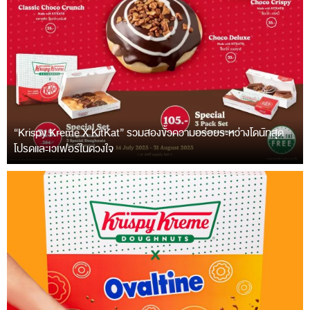
“Krispy Kreme X KitKat” รวมสองขั้วความอร่อยระหว่างโดนัทสุด
โปรดและเวเฟอร์ในดวงใจ