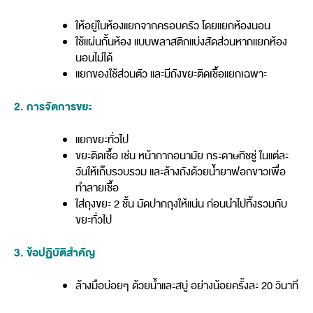
ให้อยู่ในห้องแยกจากครอบครัว โดยแยกห้องนอน
ใช้แผ่นกั้นห้อง แบบพลาสติกแบ่งสัดส่วนหากแยกห้อง
นอนไม่ได้
แยกของใช้ส่วนตัว และมีถังขยะติดเชื้อแยกเฉพาะ
2. การจัดการขยะ
แยกขยะทั่วไป
ขยะติดเชื้อ เช่น หน้ากากอนามัย กระดาษทิชชู่ ในแต่ละ
วันให้เก็บรวบรวม และล้างถังด้วยน้ำยาฟอกขาวเพื่อ
ทำลายเชื้อ
ใส่ถุงขยะ 2 ชั้น มัดปากถุงให้แน่น ก่อนนำไปทิ้งรวมกับ
ขยะทั่วไป
3. ข้อปฏิบัติสำคัญ
ล้างมือบ่อยๆ ด้วยน้ำและสบู่ อย่างน้อยครั้งละ 20 วินาที