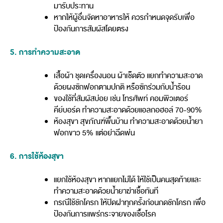
มารับประทาน
หากให้ผู้อื่นจัดหาอาหารให้ ควรกำหนดจุดรับเพื่อ
ป้องกันการสัมผัสโดยตรง
5. การทำความสะอาด
เสื้อผ้า ชุดเครื่องนอน ผ้าเช็ดตัว แยกทำความสะอาด
ด้วยผงซักฟอกตามปกติ หรือซักร่วมกับน้ำร้อน
ของใช้ที่สัมผัสบ่อย เช่น โทรศัพท์ คอมพิวเตอร์
คีย์บอร์ด ทำความสะอาดด้วยแอลกอฮอล์ 70-90%
ห้องสุขา สุขภัณฑ์พื้นบ้าน ทำความสะอาดด้วยน้ำยา
ฟอกขาว 5% แต่อย่าฉีดพ่น
6. การใช้ห้องสุขา
แยกใช้ห้องสุขา หากแยกไม่ได้ ให้ใช้เป็นคนสุดท้ายและ
ทำความสะอาดด้วยน้ำยาฆ่าเชื้อทันที
กรณีใช้ชักโครก ให้ปิดฝาทุกครั้งก่อนกดชักโครก เพื่อ
ป้องกันการแพร่กระจายของเชื้อโรค